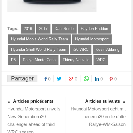
Tags:
2016
2017
Dani Sordo
Hayden Paddon
Hyundai Mobis World Rally Team
Hyundai Motorsport
Hyundai Shell World Rally Team
i20 WRC
Kevin Abbring
R5
Rallye Monte-Carlo
Thierry Neuville
WRC
Partager
0
0
0
0
Articles précédents
Articles suivants
Hyundai Motorsport unveils
Hyundai Motorsport geht mit
New Generation i20
neuem i20 in die dritte
challenger ahead of third
Rallye-WM-Saison
WRC season