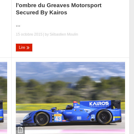
l’ombre du Greaves Motorsport
Secured By Kairos
...
15 octobre 2015
| by
Sébastien Moulin
Lire