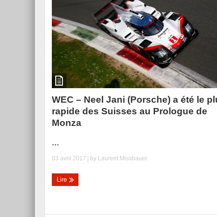
WEC – Neel Jani (Porsche) a été le p
rapide des Suisses au Prologue de
Monza
...
03 avril 2017
| by
Laurent Missbauer
Lire