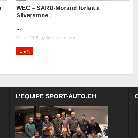
WEC – SARD-Morand forfait à
u
Silverstone !
...
08 avril 2015
| by
Sébastien Moulin
Lire
L’EQUIPE SPORT-AUTO.CH
e