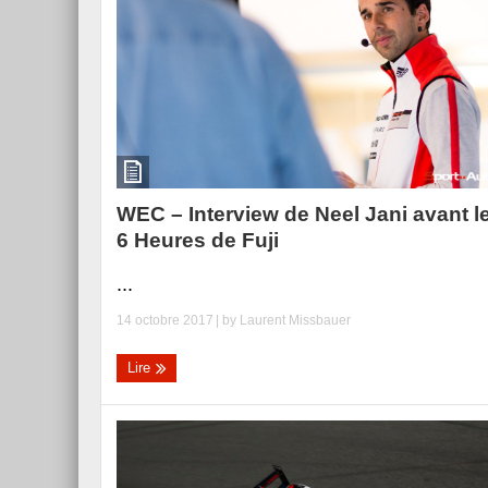
Essai – Morgan Supersp
WEC – Interview de Neel Jani avant l
6 Heures de Fuji
...
14 octobre 2017
| by
Laurent Missbauer
Lire