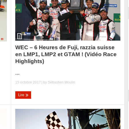
WEC – 6 Heures de Fuji, razzia suisse
en LMP1, LMP2 et GTAM ! (Vidéo Race
Highlights)
...
15 octobre 2017
| by
Sébastien Moulin
Lire