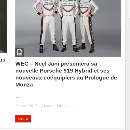
lus
WEC – Neel Jani présentera sa
nouvelle Porsche 919 Hybrid et ses
nouveaux coéquipiers au Prologue de
Monza
...
29 mars 2017
| by
Laurent Missbauer
Lire