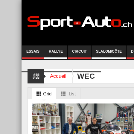
ESSAIS
RALLYE
CIRCUIT
SLALOM/CÔTE
D
COURSE DE CÔTE AYENT-ANZERE 2026
WEC
Accueil
Grid
List