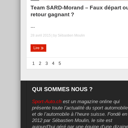
Team SARD-Morand – Faux départ o
retour gagnant ?
...
28 avril 2015
| by
Sébastien Moulin
Lire
1
2
3
4
5
QUI SOMMES NOUS ?
Sport-Auto.ch
est un magazine online qui
présente toute l’actualité du sport automobile
et de l’automobile à l’heure suisse. Fondé en
2012 par Sébastien Moulin, le site est
aujourd’hui géré par une équipe d’une dizain