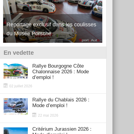
Découverte de la nouvelle Ferrari
Essai – Po
12Cilindri Manuale
Shift
En vedette
Rallye Bourgogne Côte
Chalonnaise 2026 : Mode
d’emploi !
02 juillet 2026
Rallye du Chablais 2026 :
Mode d’emploi !
22 mai 2026
Critérium Jurassien 2026 :