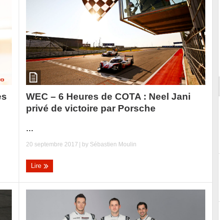
Reportage exclusif dans les coulisses
ort
du Musée Porsche
WEC – 6 Heures de COTA : Neel Jani
es
privé de victoire par Porsche
...
20 septembre 2017
| by
Sébastien Moulin
Lire