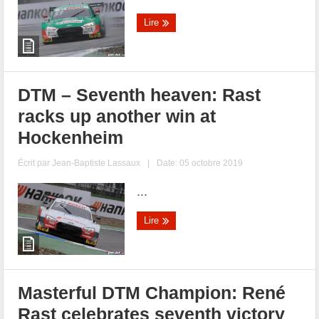
Lire
DTM – Seventh heaven: Rast
racks up another win at
Hockenheim
Écrit par
Jean-Baptiste Lassaux
|
Date: 05 octobre 2019
...
Lire
Masterful DTM Champion: René
Rast celebrates seventh victory