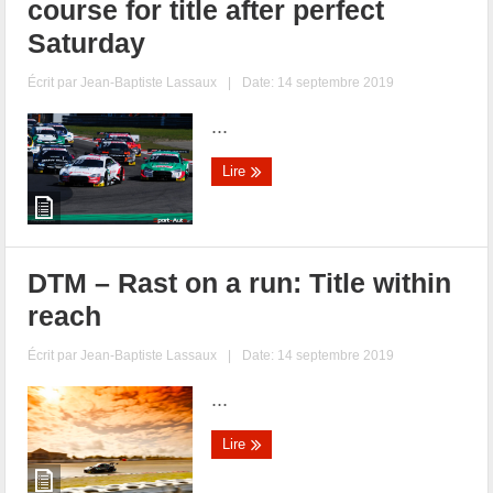
course for title after perfect
Saturday
Écrit par
Jean-Baptiste Lassaux
|
Date: 14 septembre 2019
...
Lire
DTM – Rast on a run: Title within
reach
Écrit par
Jean-Baptiste Lassaux
|
Date: 14 septembre 2019
...
Lire