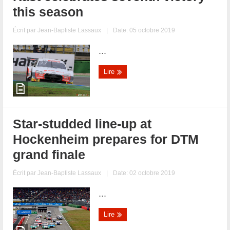
this season
Écrit par
Jean-Baptiste Lassaux
|
Date: 05 octobre 2019
...
Lire
Star-studded line-up at
Hockenheim prepares for DTM
grand finale
Écrit par
Jean-Baptiste Lassaux
|
Date: 02 octobre 2019
...
Lire