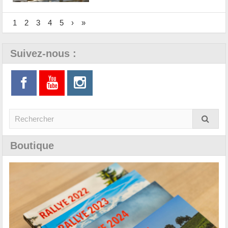
1
2
3
4
5
›
»
Suivez-nous :
Boutique