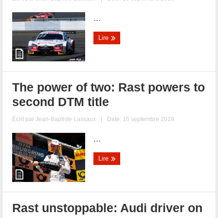
...
Lire
The power of two: Rast powers to
second DTM title
Écrit par
Jean-Baptiste Lassaux
|
Date: 15 septembre 2019
...
Lire
Rast unstoppable: Audi driver on