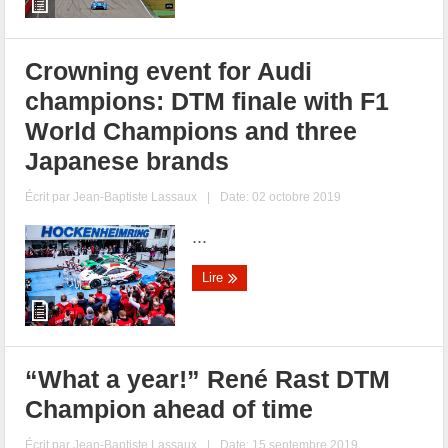
Crowning event for Audi
champions: DTM finale with F1
World Champions and three
Japanese brands
Écrit par
Jean-Baptiste Lassaux
|
Date: 02 octobre 2019
...
Lire
“What a year!” René Rast DTM
Champion ahead of time
Écrit par
Jean-Baptiste Lassaux
|
Date: 15 septembre 2019