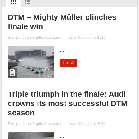
DTM – Mighty Müller clinches
finale win
Écrit par
Jean-Baptiste Lassaux
|
Date: 06 octobre 2019
...
Lire
Triple triumph in the finale: Audi
crowns its most successful DTM
season
Écrit par
Jean-Baptiste Lassaux
|
Date: 06 octobre 2019
...