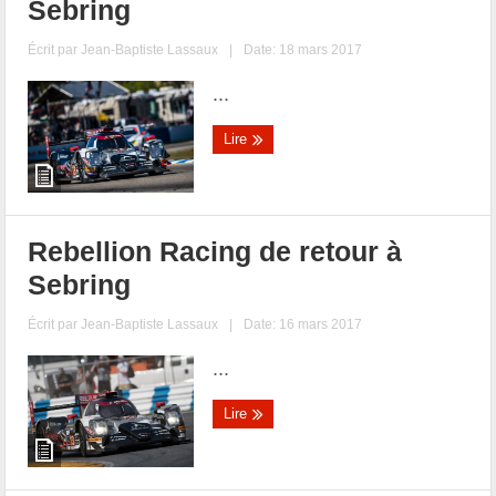
Sebring
Écrit par
Jean-Baptiste Lassaux
|
Date: 18 mars 2017
...
Lire
Rebellion Racing de retour à
Sebring
Écrit par
Jean-Baptiste Lassaux
|
Date: 16 mars 2017
...
Lire