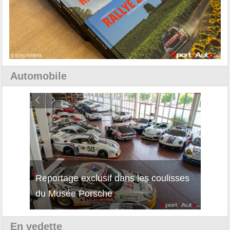
Automobile
Reportage exclusif dans les coulisses
Décou
du Musée Porsche
12Cil
En vedette