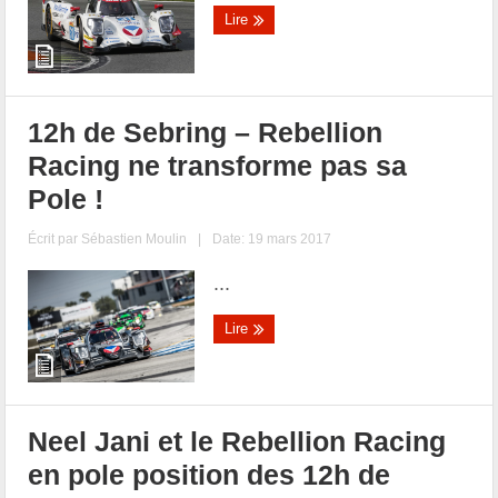
Lire
12h de Sebring – Rebellion
Racing ne transforme pas sa
Pole !
Écrit par
Sébastien Moulin
|
Date: 19 mars 2017
...
Lire
Neel Jani et le Rebellion Racing
en pole position des 12h de