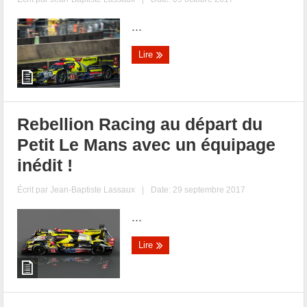
...
Lire
Rebellion Racing au départ du
Petit Le Mans avec un équipage
inédit !
Écrit par
Jean-Baptiste Lassaux
|
Date: 29 septembre 2017
...
Lire