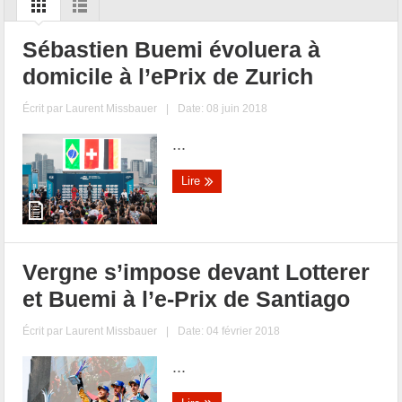
Sébastien Buemi évoluera à
domicile à l’ePrix de Zurich
Écrit par
Laurent Missbauer
|
Date: 08 juin 2018
...
Lire
Vergne s’impose devant Lotterer
et Buemi à l’e-Prix de Santiago
Écrit par
Laurent Missbauer
|
Date: 04 février 2018
...