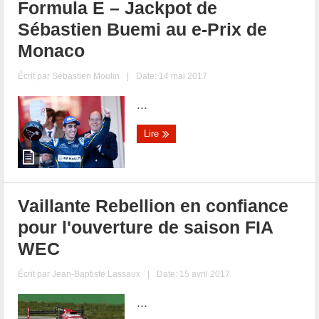
Formula E – Jackpot de
Sébastien Buemi au e-Prix de
Monaco
Écrit par
Sébastien Moulin
|
Date: 14 mai 2017
...
Lire
Vaillante Rebellion en confiance
pour l'ouverture de saison FIA
WEC
Écrit par
Jean-Baptiste Lassaux
|
Date: 15 avril 2017
...