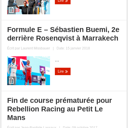
Lire
Formule E – Sébastien Buemi, 2e
derrière Rosenqvist à Marrakech
Écrit par
Laurent Missbauer
|
Date: 15 janvier 2018
...
Lire
Fin de course prématurée pour
Rebellion Racing au Petit Le
Mans
Écrit par
Jean-Baptiste Lassaux
|
Date: 09 octobre 2017