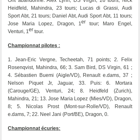
Ont abandonné: Alex Lynn, DS Virgin, 26 tours; Nick
Heidfeld, Mahindra, 23 tours; Lucas di Grassi, Audi
Sport Abt, 21 tours; Daniel Abt, Audi Sport Abt, 11 tours;
er
Jose Maria Lopez, Dragon, 1
tour; Maro Engel,
er
Venturi, 1
tour.
Championnat pilotes :
1. Jean-Eric Vergne, Techeetah, 71 points; 2.
Felix
Rosenqvist, Mahindra, 66; 3. Sam Bird, DS Virgin, 61 ;
4. Sébastien Buemi (Aigle/VD), Renault e.dams, 37 ;
Nelson Piquet Jr, Jaguar, 33. Puis: 6. Mortara
(Carouge/GE), Venturi, 24; 8. Heidfeld (Zurich),
Mahindra, 21; 13. Jose Maria Lopez (Mies/VD), Dragon,
8; 5.
Nicolas Prost (Mont-sur-Rolle/VD), Renault
e.dams, 7; 22. Neel Jani (Port/BE), Dragon, 0.
Championnat écuries: