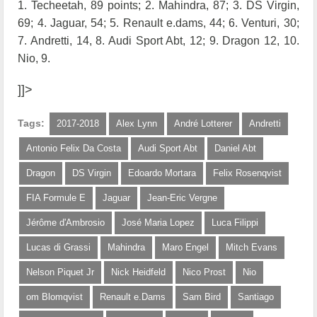
1. Techeetah, 89 points; 2. Mahindra, 87; 3.
DS Virgin,
69; 4. Jaguar, 54; 5. Renault e.dams, 44; 6.
Venturi, 30;
7. Andretti, 14, 8. Audi Sport Abt, 12; 9. Dragon 12, 10.
Nio, 9.
]]>
Tags:
2017-2018
Alex Lynn
André Lotterer
Andretti
Antonio Felix Da Costa
Audi Sport Abt
Daniel Abt
Dragon
DS Virgin
Edoardo Mortara
Felix Rosenqvist
FIA Formule E
Jaguar
Jean-Eric Vergne
Jérôme d'Ambrosio
José Maria Lopez
Luca Filippi
Lucas di Grassi
Mahindra
Maro Engel
Mitch Evans
Nelson Piquet Jr
Nick Heidfeld
Nico Prost
Nio
om Blomqvist
Renault e.Dams
Sam Bird
Santiago