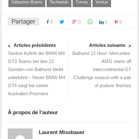
Sébastien Buemi
Techeetah
Turvey
Venturi
Partager
0
0
0
0
Articles précédents
Articles suivants
Starker Auftritt der BMW M6
Bathurst 12 Hour: Mercedes-
GT3 Teams bei den 12
AMG starts off
Stunden von Bathurst bleibt
Intercontinental GT
unbelohnt – Neuer BMW M4
Challenge season with a pair
GT4 siegt bei seiner
of podium finishes
Australien-Premiere
À propos de l'auteur
Laurent Missbauer