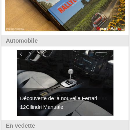
Automobile
isses
Découverte de la nouvelle Ferrari
Essai
12Cilindri Manuale
Shift
En vedette