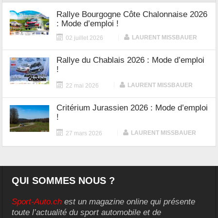
Rallye Bourgogne Côte Chalonnaise 2026
: Mode d’emploi !
|
LAURENT MISSBAUER
02 juillet 2026
Rallye du Chablais 2026 : Mode d’emploi
!
|
LAURENT MISSBAUER
22 mai 2026
Critérium Jurassien 2026 : Mode d’emploi
!
|
LAURENT MISSBAUER
27 mars 2026
QUI SOMMES NOUS ?
Sport-Auto.ch
est un magazine online qui présente
toute l’actualité du sport automobile et de