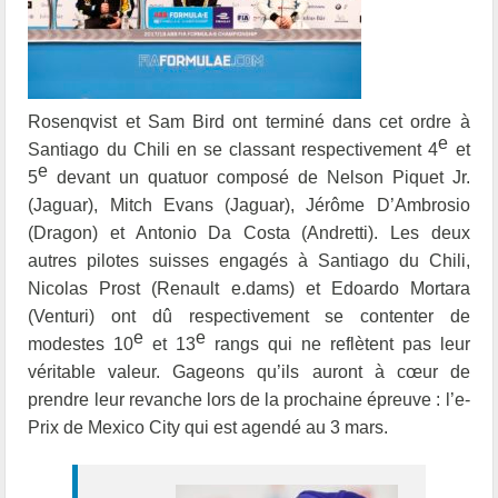
Rosenqvist et Sam Bird ont terminé dans cet ordre à
e
Santiago du Chili en se classant respectivement 4
et
e
5
devant un quatuor composé de Nelson Piquet Jr.
(Jaguar), Mitch Evans (Jaguar), Jérôme D’Ambrosio
(Dragon) et Antonio Da Costa (Andretti).
Les deux
autres pilotes suisses engagés à Santiago du Chili,
Nicolas Prost (Renault e.dams) et Edoardo Mortara
(Venturi) ont dû respectivement se contenter de
e
e
modestes 10
et 13
rangs qui ne reflètent pas leur
véritable valeur. Gageons qu’ils auront à cœur de
prendre leur revanche lors de la prochaine épreuve : l’e-
Prix de Mexico City qui est agendé au 3 mars.