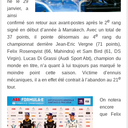
né le 29
janvier, a
ainsi
e
confirmé son retour aux avant-postes après le 2
rang
signé en début d’année à Marrakech. Avec un total de
e
37 points, il pointe désormais au 4
rang du
championnat derrière Jean-Eric Vergne (71 points),
Felix Rosenqvist (66, Mahindra) et Sam Bird (61, DS
Virgin). Lucas Di Grassi (Audi Sport Abt), champion du
monde en titre, n’a quant à lui toujours pas marqué le
moindre point cette saison. Victime d’ennuis
e
mécaniques, il a en effet été contrait à l’abandon au 21
tour.
On notera
encore
que Felix