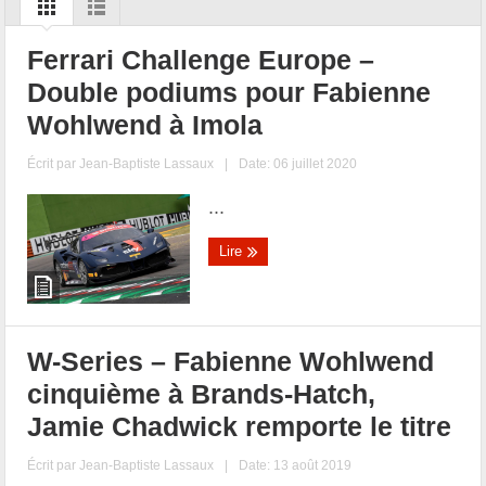
Ferrari Challenge Europe –
Double podiums pour Fabienne
Wohlwend à Imola
Écrit par
Jean-Baptiste Lassaux
|
Date: 06 juillet 2020
...
Lire
W-Series – Fabienne Wohlwend
cinquième à Brands-Hatch,
Jamie Chadwick remporte le titre
Écrit par
Jean-Baptiste Lassaux
|
Date: 13 août 2019