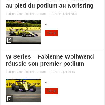
au pied du podium au Norisring
Écrit par
Jean-Baptiste Lassaux
|
Date: 09 juillet 2019
...
Lire
W Series – Fabienne Wolhwend
réussie son premier podium
Écrit par
Jean-Baptiste Lassaux
|
Date: 10 juin 2019
...
Lire