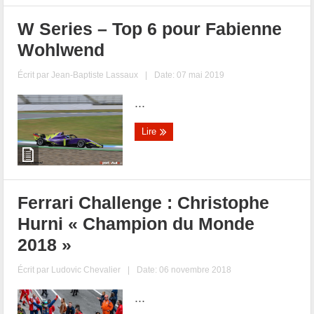
W Series – Top 6 pour Fabienne
Wohlwend
Écrit par
Jean-Baptiste Lassaux
|
Date: 07 mai 2019
...
Lire
Ferrari Challenge : Christophe
Hurni « Champion du Monde
2018 »
Écrit par
Ludovic Chevalier
|
Date: 06 novembre 2018
...