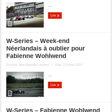
...
Lire
W-Series – Week-end
Néerlandais à oublier pour
Fabienne Wohlwend
Écrit par
Jean-Baptiste Lassaux
|
Date: 21 juillet 2019
...
Lire
W-Series – Fabienne Wohlwend