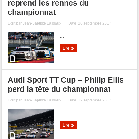
reprend les rennes du
championnat
Écrit par
Jean-Baptiste Lassaux
|
Date: 26 septembre 2017
...
Lire
Audi Sport TT Cup – Philip Ellis
perd la tête du championnat
Écrit par
Jean-Baptiste Lassaux
|
Date: 12 septembre 2017
...
Lire