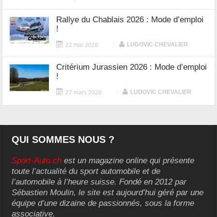
Rallye du Chablais 2026 : Mode d’emploi
!
|
LUDOVIC CHEVALIER
22 mai 2026
Critérium Jurassien 2026 : Mode d’emploi
!
|
LUDOVIC CHEVALIER
27 mars 2026
QUI SOMMES NOUS ?
Sport-Auto.ch
est un magazine online qui présente
toute l’actualité du sport automobile et de
l’automobile à l’heure suisse. Fondé en 2012 par
Sébastien Moulin, le site est aujourd’hui géré par une
équipe d’une dizaine de passionnés, sous la forme
associative.