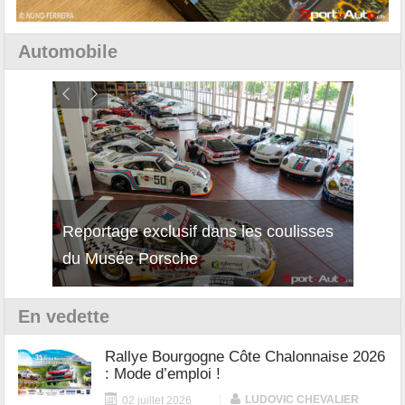
Automobile
isses
Découverte de la nouvelle Ferrari
Essai
12Cilindri Manuale
Shift
En vedette
Rallye Bourgogne Côte Chalonnaise 2026
: Mode d’emploi !
|
LUDOVIC CHEVALIER
02 juillet 2026