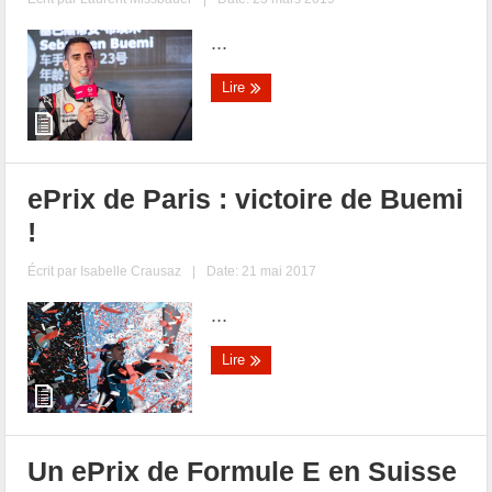
...
Lire
ePrix de Paris : victoire de Buemi
!
Écrit par
Isabelle Crausaz
|
Date: 21 mai 2017
...
Lire
Un ePrix de Formule E en Suisse