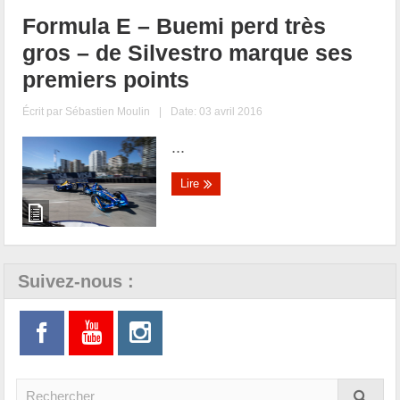
Formula E – Buemi perd très
gros – de Silvestro marque ses
premiers points
Écrit par
Sébastien Moulin
|
Date: 03 avril 2016
...
Lire
Suivez-nous :