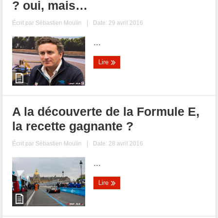
? oui, mais…
Écrit par
Sébastien Moulin
|
Date: 29 avril 2016
...
Lire
A la découverte de la Formule E,
la recette gagnante ?
Écrit par
Sébastien Moulin
|
Date: 28 avril 2016
...
Lire