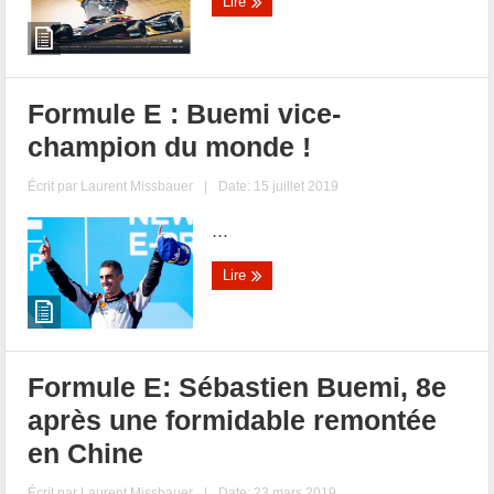
Lire
Formule E : Buemi vice-
champion du monde !
Écrit par
Laurent Missbauer
|
Date: 15 juillet 2019
...
Lire
Formule E: Sébastien Buemi, 8e
après une formidable remontée
en Chine
Écrit par
Laurent Missbauer
|
Date: 23 mars 2019