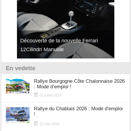
Découverte de la nouvelle Ferrari
Essai – Porsche Taycan MY27 avec e-
Décou
12Cilindri Manuale
Shift
Turb
En vedette
Rallye Bourgogne Côte Chalonnaise 2026
: Mode d’emploi !
02 juillet 2026
Rallye du Chablais 2026 : Mode d’emploi
!
22 mai 2026