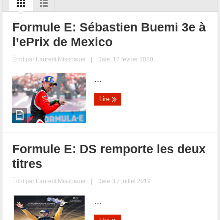
Formule E: Sébastien Buemi 3e à
l’ePrix de Mexico
Écrit par
Laurent Missbauer
|
Date: 17 février 2020
...
Lire
Formule E: DS remporte les deux
titres
Écrit par
Laurent Missbauer
|
Date: 17 juillet 2019
...