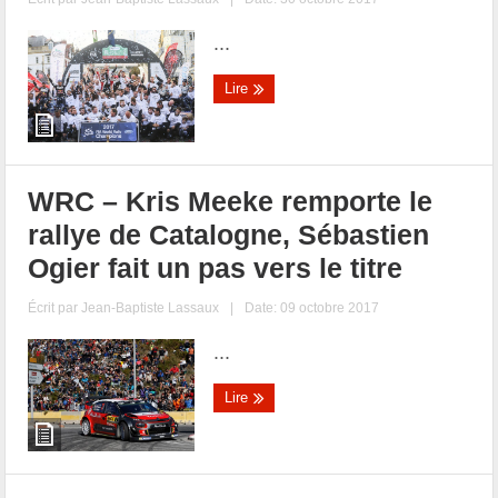
...
Lire
WRC – Kris Meeke remporte le
rallye de Catalogne, Sébastien
Ogier fait un pas vers le titre
Écrit par
Jean-Baptiste Lassaux
|
Date: 09 octobre 2017
...
Lire