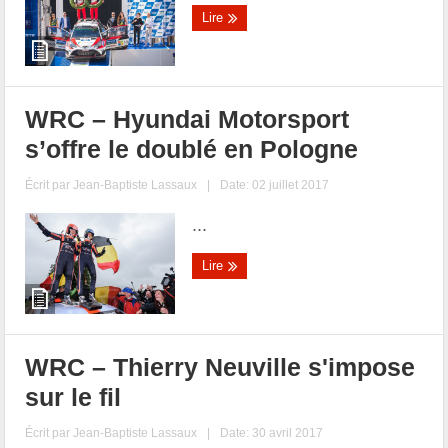
Lire
WRC – Hyundai Motorsport
s’offre le doublé en Pologne
Écrit par
Jean-Baptiste Lassaux
|
Date: 02 juillet 2017
...
Lire
WRC – Thierry Neuville s'impose
sur le fil
Écrit par
Jean-Baptiste Lassaux
|
Date: 30 avril 2017