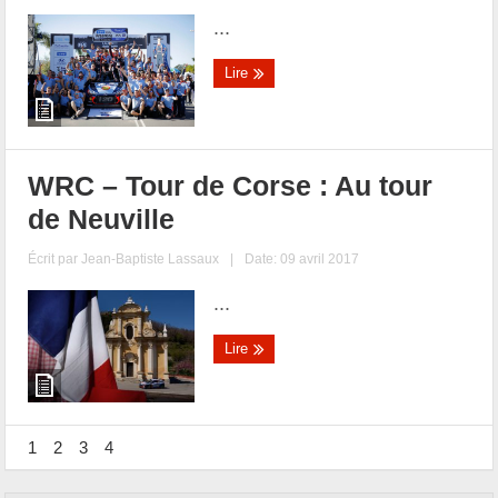
...
Lire
WRC – Tour de Corse : Au tour
de Neuville
Écrit par
Jean-Baptiste Lassaux
|
Date: 09 avril 2017
...
Lire
1
2
3
4