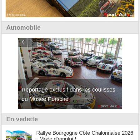
Automobile
Reportage exclusif dans les coulisses
Décou
du Musée Porsche
12Cil
En vedette
Rallye Bourgogne Côte Chalonnaise 2026
: Mode d’emploi !