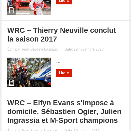
Lire
WRC – Thierry Neuville conclut
la saison 2017
Écrit par
Jean-Baptiste Lassaux
|
Date: 19 novembre 2017
...
Lire
WRC – Elfyn Evans s'impose à
domicile, Sébastien Ogier, Julien
Ingrassia et M-Sport champions
Écrit par
Jean-Baptiste Lassaux
|
Date: 30 octobre 2017