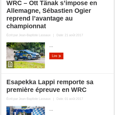
WRC – Ott Tänak s’impose en
Allemagne, Sébastien Ogier
reprend l’avantage au
championnat
Écrit par
Jean-Baptiste Lassaux
|
Date: 21 août 2017
...
Lire
Esapekka Lappi remporte sa
première épreuve en WRC
Écrit par
Jean-Baptiste Lassaux
|
Date: 01 août 2017
...