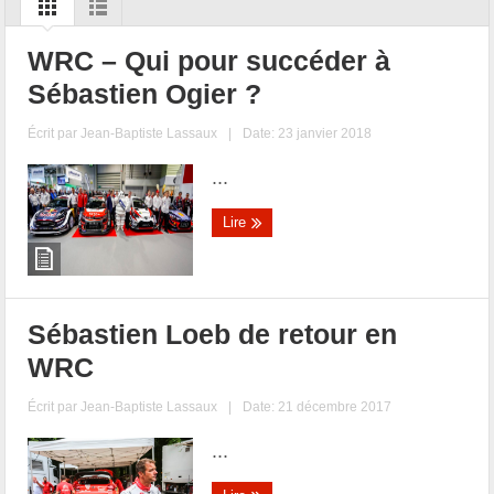
WRC – Qui pour succéder à
Sébastien Ogier ?
Écrit par
Jean-Baptiste Lassaux
|
Date: 23 janvier 2018
...
Lire
Sébastien Loeb de retour en
WRC
Écrit par
Jean-Baptiste Lassaux
|
Date: 21 décembre 2017
...