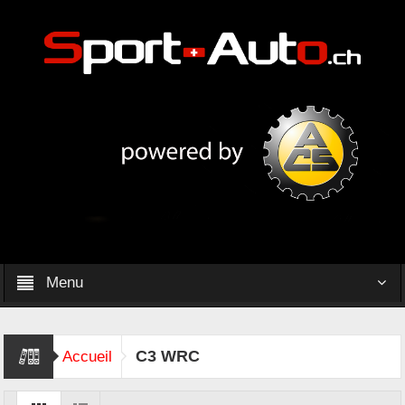
Menu
C3 WRC
Accueil