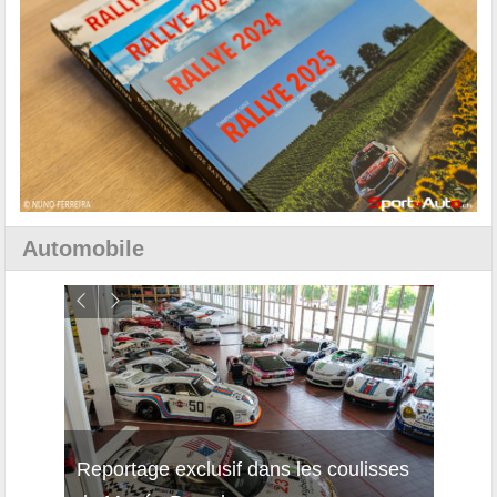
Automobile
Reportage exclusif dans les coulisses
Découverte de la nouvelle Ferrari
Essai