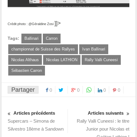
]]>
Crédit photo : @Géraldine Zosi
Tags:
Ballinari
Carron
championnat de Suisse des Rallyes
Ivan Ballinari
Nicolas Althaus
Nicolas LATHION
Rally Valli Cuneesi
Sébastien Carron
Partager
0
0
0
0
Articles précédents
Articles suivants
Supercars – Simona de
Rally Valli Cuneesi : le titre
Silvestro 18ème à Sandown
Junior pour Nicolas et
Gaëtan Lathion !