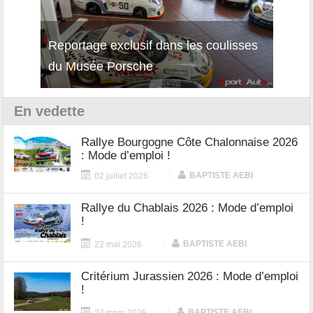
Reportage exclusif dans les coulisses
Découverte de la nouvelle Ferrari
Essai
du Musée Porsche
12Cilindri Manuale
Shift
En vedette
Rallye Bourgogne Côte Chalonnaise 2026
: Mode d’emploi !
|
BAPTISTE AEBI
02 juillet 2026
Rallye du Chablais 2026 : Mode d’emploi
!
|
BAPTISTE AEBI
22 mai 2026
Critérium Jurassien 2026 : Mode d’emploi
!
|
BAPTISTE AEBI