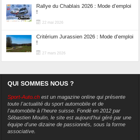
Rallye du Chablais 2026 : Mode d’emploi
!
22 mai 2026
Critérium Jurassien 2026 : Mode d’emploi
!
27 mars 2026
QUI SOMMES NOUS ?
Sport-Auto.ch
est un magazine online qui présente
toute l’actualité du sport automobile et de
l’automobile à l’heure suisse. Fondé en 2012 par
Sébastien Moulin, le site est aujourd’hui géré par une
équipe d’une dizaine de passionnés, sous la forme
associative.