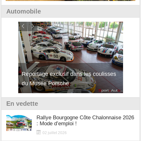
Automobile
Reportage exclusif dans les coulisses
Découverte de la nouvelle Ferrari
Essai
du Musée Porsche
12Cilindri Manuale
Shift
En vedette
Rallye Bourgogne Côte Chalonnaise 2026
: Mode d’emploi !
02 juillet 2026