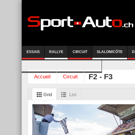
ESSAIS
RALLYE
CIRCUIT
SLALOM/CÔTE
D
COURSE DE CÔTE AYENT-ANZERE 2026
F2 - F3
Accueil
Circuit
Grid
List