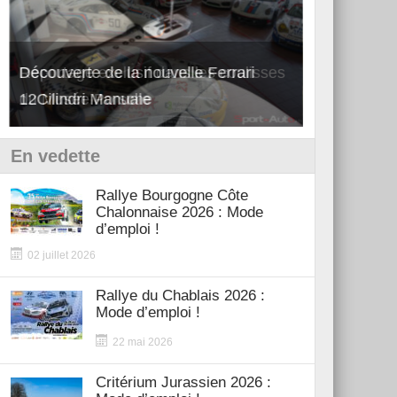
Découverte de la nouvelle Ferrari
Essai – Po
12Cilindri Manuale
Shift
En vedette
Rallye Bourgogne Côte
Chalonnaise 2026 : Mode
d’emploi !
02 juillet 2026
Rallye du Chablais 2026 :
Mode d’emploi !
22 mai 2026
Critérium Jurassien 2026 :