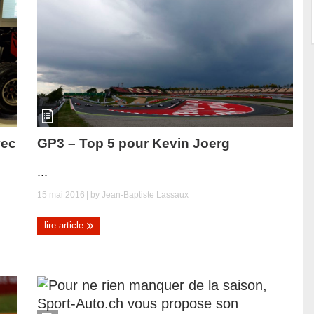
vec
GP3 – Top 5 pour Kevin Joerg
...
15 mai 2016
| by
Jean-Baptiste Lassaux
lire article