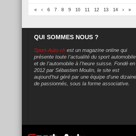
«
‹
6
7
8
9
10
11
12
13
14
›
»
QUI SOMMES NOUS ?
Sport-Auto.ch
est un magazine online qui
présente toute l’actualité du sport automobile
et de l’automobile à l’heure suisse. Fondé en
2012 par Sébastien Moulin, le site est
aujourd’hui géré par une équipe d’une dizain
de passionnés, sous la forme associative.