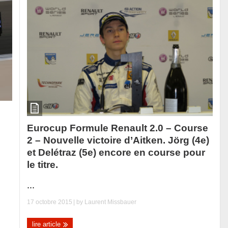
Eurocup Formule Renault 2.0 – Course
2 – Nouvelle victoire d’Aitken. Jörg (4e)
et Delétraz (5e) encore en course pour
le titre.
...
17 octobre 2015
| by
Laurent Missbauer
lire article