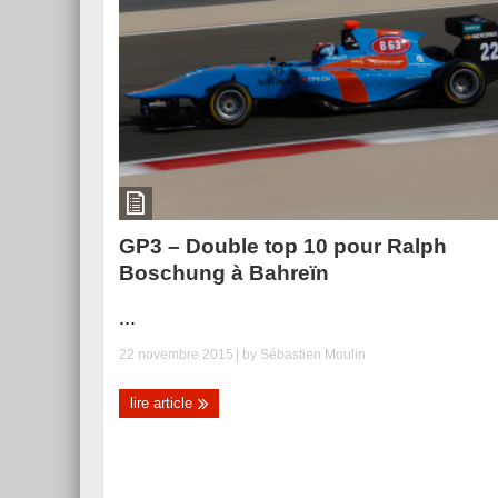
GP3 – Double top 10 pour Ralph
Boschung à Bahreïn
...
22 novembre 2015
| by
Sébastien Moulin
lire article