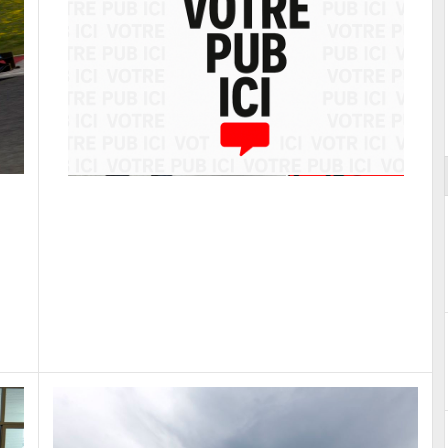
Reportage exclusif dans les coulisses
ort
du Musée Porsche