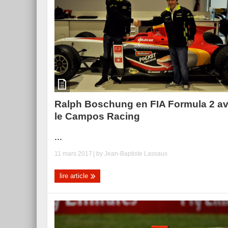
Ralph Boschung en FIA Formula 2 a
le Campos Racing
...
11 mars 2017
| by
Jean-Baptiste Lassaux
lire article