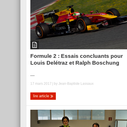
Essai – Morgan Supersp
Formule 2 : Essais concluants pour
Louis Delétraz et Ralph Boschung
...
17 mars 2017
| by
Jean-Baptiste Lassaux
lire article