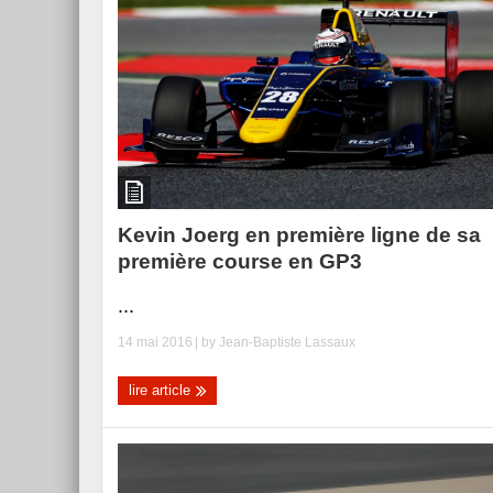
Kevin Joerg en première ligne de sa
première course en GP3
...
14 mai 2016
| by
Jean-Baptiste Lassaux
lire article