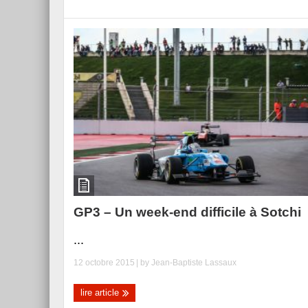
GP3 – Un week-end difficile à Sotchi
...
12 octobre 2015
| by
Jean-Baptiste Lassaux
lire article