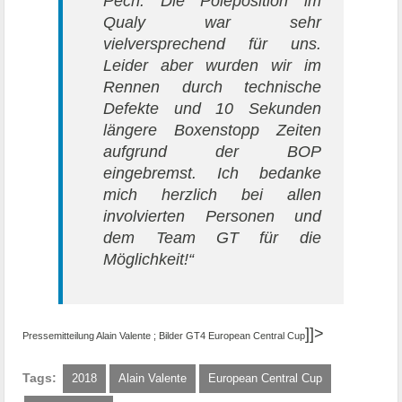
Pech. Die Poleposition im
Qualy war sehr
vielversprechend für uns.
Leider aber wurden wir im
Rennen durch technische
Defekte und 10 Sekunden
längere Boxenstopp Zeiten
aufgrund der BOP
eingebremst. Ich bedanke
mich herzlich bei allen
involvierten Personen und
dem Team GT für die
Möglichkeit!“
]]>
Pressemitteilung Alain Valente ; Bilder GT4
European
Central Cup
Tags:
2018
Alain Valente
European Central Cup