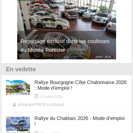
Reportage exclusif dans les coulisses
Découverte de la nouvelle Ferrari
Essai
du Musée Porsche
12Cilindri Manuale
Shift
En vedette
Rallye Bourgogne Côte Chalonnaise 2026
: Mode d’emploi !
02 juillet 2026
|
JEAN-BAPTISTE LASSAUX
Rallye du Chablais 2026 : Mode d’emploi
!