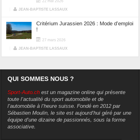
22 mai 2026
|
JEAN-BAPTISTE LASSAUX
Critérium Jurassien 2026 : Mode d’emploi
!
27 mars 2026
|
JEAN-BAPTISTE LASSAUX
QUI SOMMES NOUS ?
Sport-Auto.ch
est un magazine online qui présente
toute l’actualité du sport automobile et de
l’automobile à l’heure suisse. Fondé en 2012 par
Sébastien Moulin, le site est aujourd’hui géré par une
équipe d’une dizaine de passionnés, sous la forme
associative.