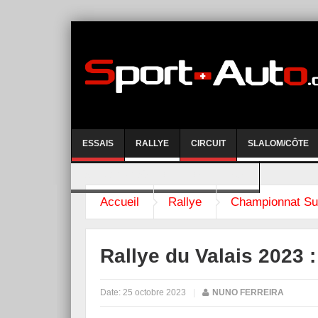
ESSAIS
RALLYE
CIRCUIT
SLALOM/CÔTE
COURSE DE CÔTE AYENT-ANZERE 2026
Accueil
Rallye
Championnat Su
Rallye du Valais 2023 
Date:
25 octobre 2023
|
NUNO FERREIRA