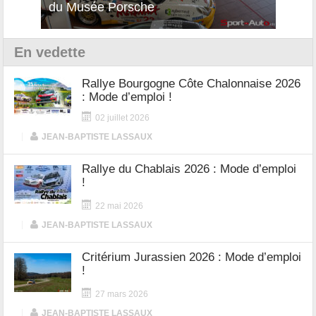
du Musée Porsche
12Cilindri Manuale
Shift
En vedette
Rallye Bourgogne Côte Chalonnaise 2026
: Mode d’emploi !
02 juillet 2026
|
JEAN-BAPTISTE LASSAUX
Rallye du Chablais 2026 : Mode d’emploi
!
22 mai 2026
|
JEAN-BAPTISTE LASSAUX
Critérium Jurassien 2026 : Mode d’emploi
!
27 mars 2026
|
JEAN-BAPTISTE LASSAUX