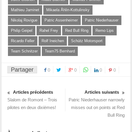
Mathieu Jaminet
Mikaela Åhlin-Kottulinsky
Nikolaj Rovigue
Patric Assenheimer
Patric Niederhauser
Philip Geipel
Rahel Frey
Red Bull Ring
Remo Lips
Ricardo Feller
Rolf Ineichen
Schütz Motorsport
Team Schnitzer
Team75 Bernhard
Partager
0
0
0
0
Articles précédents
Articles suivants
Slalom de Romont – Trois
Patric Niederhauser narrowly
pilotes en deux dixièmes!
misses out on points at Red
Bull Ring