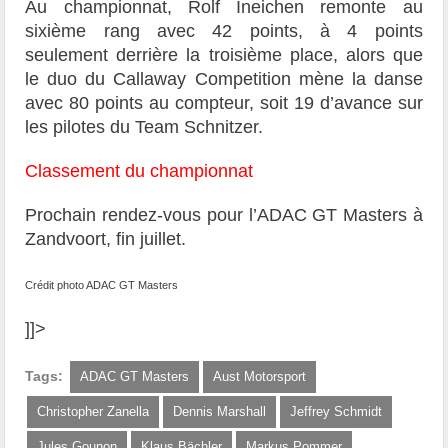
Au championnat, Rolf Ineichen remonte au
sixième rang avec 42 points, à 4 points
seulement derrière la troisième place, alors que
le duo du Callaway Competition mène la danse
avec 80 points au compteur, soit 19 d’avance sur
les pilotes du Team Schnitzer.
Classement du championnat
Prochain rendez-vous pour l’ADAC GT Masters à
Zandvoort, fin juillet.
Crédit photo ADAC GT Masters
]]>
Tags:
ADAC GT Masters
Aust Motorsport
Christopher Zanella
Dennis Marshall
Jeffrey Schmidt
Jules Gounon
Klaus Bächler
Markus Pommer