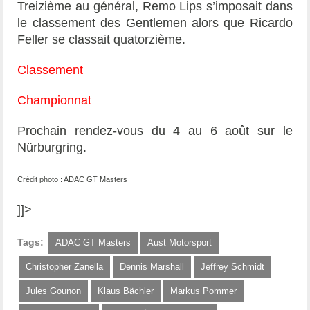
Treizième au général, Remo Lips s’imposait dans
le classement des Gentlemen alors que Ricardo
Feller se classait quatorzième.
Classement
Championnat
Prochain rendez-vous du 4 au 6 août sur le
Nürburgring.
Crédit photo : ADAC GT Masters
]]>
Tags:
ADAC GT Masters
Aust Motorsport
Christopher Zanella
Dennis Marshall
Jeffrey Schmidt
Jules Gounon
Klaus Bächler
Markus Pommer