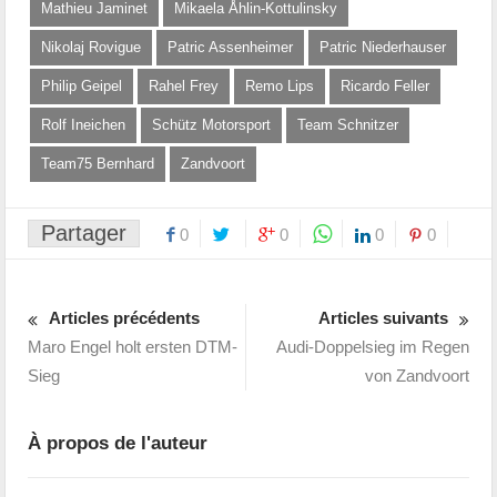
Mathieu Jaminet
Mikaela Åhlin-Kottulinsky
Nikolaj Rovigue
Patric Assenheimer
Patric Niederhauser
Philip Geipel
Rahel Frey
Remo Lips
Ricardo Feller
Rolf Ineichen
Schütz Motorsport
Team Schnitzer
Team75 Bernhard
Zandvoort
Partager
0
0
0
0
Articles précédents
Articles suivants
Maro Engel holt ersten DTM-
Audi-Doppelsieg im Regen
Sieg
von Zandvoort
À propos de l'auteur