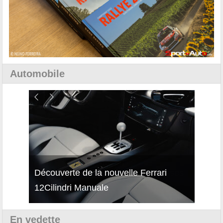
Automobile
isses
Découverte de la nouvelle Ferrari
Essai
12Cilindri Manuale
Shift
En vedette