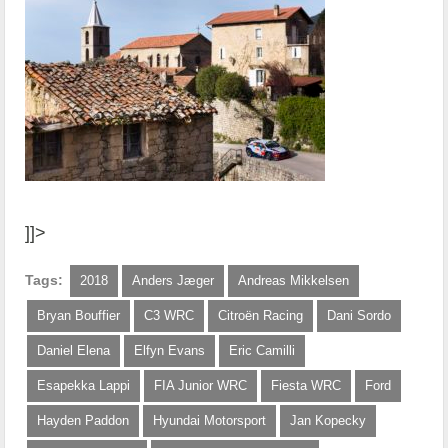
]]>
Tags:
2018
Anders Jæger
Andreas Mikkelsen
Bryan Bouffier
C3 WRC
Citroën Racing
Dani Sordo
Daniel Elena
Elfyn Evans
Eric Camilli
Esapekka Lappi
FIA Junior WRC
Fiesta WRC
Ford
Hayden Paddon
Hyundai Motorsport
Jan Kopecky