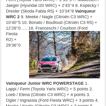
Jaeger (Hyundai i20 WRC) + 2’43’’4 8. Kopecky /
Dresler (Skoda Fabia R5) + 10’34’’8
Vainqueur
WRC 2
9. Meeke / Nagle (Citroën C3 WRC) +
10’40’’5 10. Bonato / Boulloud (Citroën C3 R5) +
12’26’’0 ….
18. Franceschi / Courbon (Ford
Fiesta
R2) +
29’36’’0
Vainqueur Junior WRC
POWERSTAGE
1.
Lappi / Ferm (Toyota Yaris WRC) + 5 points 2.
Loeb / Elena (Citroën C3 WRC) + 4 points 3.
Ogier / Ingrassia (Ford Fiesta WRC) + 3 points 4.
Meeke / Nagle (Citroën C3 WRC) + 2 points 5.