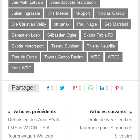
Jari-Matti Latvala
Jean-Baptiste Franceschi
Julien Ingrassia
Kris Meeke
M-Sport
Nicolas Gilsoul
Ole Christian Veiby
ott tanak
Paul Nagle
Seb Marshall
Sébastien Loeb
Sébastien Ogier
Skoda Fabia R5
Skoda Motorsport
Teemu Suninen
Thierry Neuville
Tour de Corse
Toyota Gazoo Racing
WRC
WRC2
Yaris WRC
Partager
0
0
0
0
Articles précédents
Articles suivants
Debütsieg des Audi RS 3
Drôle de week-end en
LMS in WTCR – FIA-
Tasmanie pour Simona de
Tourenwagen-Weltcup
Silvestro