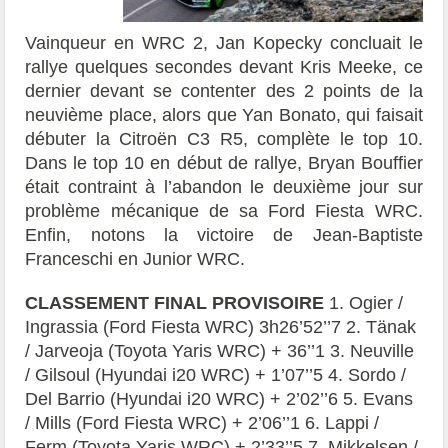
Vainqueur en WRC 2, Jan Kopecky concluait le
rallye quelques secondes devant Kris Meeke, ce
dernier devant se contenter des 2 points de la
neuvième place, alors que Yan Bonato, qui faisait
débuter la Citroën C3 R5, complète le top 10.
Dans le top 10 en début de rallye, Bryan Bouffier
était contraint à l’abandon le deuxième jour sur
problème mécanique de sa Ford Fiesta WRC.
Enfin, notons la victoire de Jean-Baptiste
Franceschi en Junior WRC.
CLASSEMENT FINAL PROVISOIRE
1. Ogier /
Ingrassia (Ford Fiesta WRC) 3h26’52’’7 2. Tänak
/ Jarveoja (Toyota Yaris WRC) + 36’’1 3. Neuville
/ Gilsoul (Hyundai i20 WRC) + 1’07’’5 4. Sordo /
Del Barrio (Hyundai i20 WRC) + 2’02’’6 5. Evans
/ Mills (Ford Fiesta WRC) + 2’06’’1 6. Lappi /
Ferm (Toyota Yaris WRC) + 2’33’’5 7. Mikkelsen /