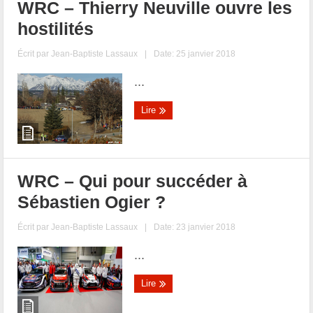
WRC – Thierry Neuville ouvre les
hostilités
Écrit par
Jean-Baptiste Lassaux
|
Date: 25 janvier 2018
...
Lire
WRC – Qui pour succéder à
Sébastien Ogier ?
Écrit par
Jean-Baptiste Lassaux
|
Date: 23 janvier 2018
...
Lire