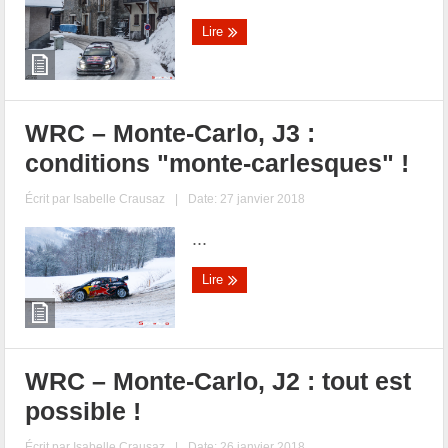
Lire
WRC – Monte-Carlo, J3 :
conditions "monte-carlesques" !
Écrit par
Isabelle Crausaz
|
Date: 27 janvier 2018
...
Lire
WRC – Monte-Carlo, J2 : tout est
possible !
Écrit par
Isabelle Crausaz
|
Date: 26 janvier 2018