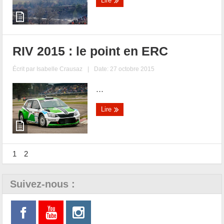
Lire
RIV 2015 : le point en ERC
Écrit par
Isabelle Crausaz
|
Date: 27 octobre 2015
...
Lire
1
2
Suivez-nous :