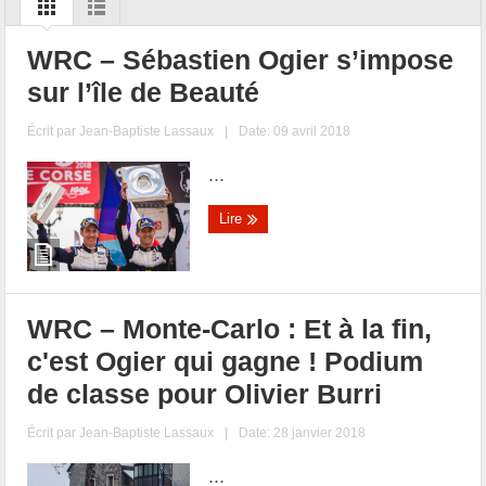
WRC – Sébastien Ogier s’impose
sur l’île de Beauté
Écrit par
Jean-Baptiste Lassaux
|
Date: 09 avril 2018
...
Lire
WRC – Monte-Carlo : Et à la fin,
c'est Ogier qui gagne ! Podium
de classe pour Olivier Burri
Écrit par
Jean-Baptiste Lassaux
|
Date: 28 janvier 2018
...