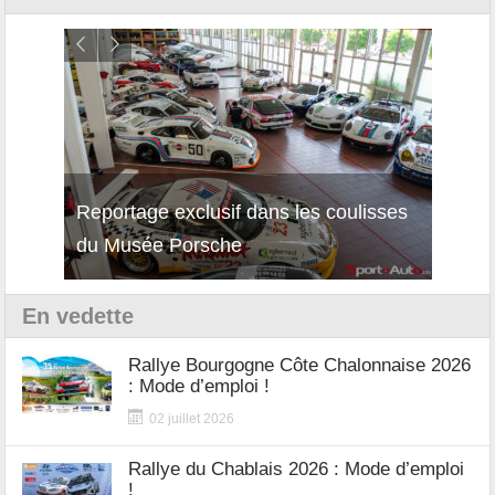
Reportage exclusif dans les coulisses
Décou
du Musée Porsche
12Cil
En vedette
Rallye Bourgogne Côte Chalonnaise 2026
: Mode d’emploi !
02 juillet 2026
Rallye du Chablais 2026 : Mode d’emploi
!