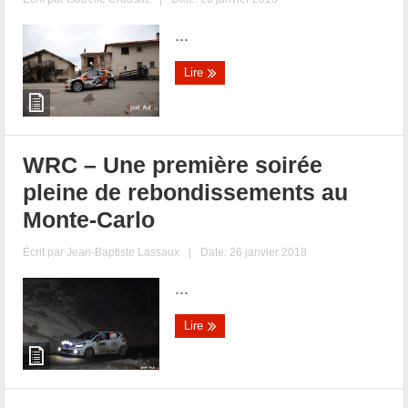
...
Lire
WRC – Une première soirée
pleine de rebondissements au
Monte-Carlo
Écrit par
Jean-Baptiste Lassaux
|
Date: 26 janvier 2018
...
Lire