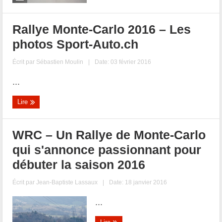
Rallye Monte-Carlo 2016 – Les
photos Sport-Auto.ch
Écrit par
Sébastien Moulin
|
Date: 03 février 2016
...
Lire
WRC – Un Rallye de Monte-Carlo
qui s'annonce passionnant pour
débuter la saison 2016
Écrit par
Jean-Baptiste Lassaux
|
Date: 18 janvier 2016
...