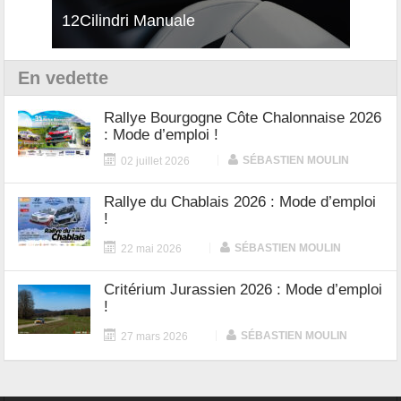
12Cilindri Manuale
Shift
Turb
En vedette
Rallye Bourgogne Côte Chalonnaise 2026
: Mode d’emploi !
|
SÉBASTIEN MOULIN
02 juillet 2026
Rallye du Chablais 2026 : Mode d’emploi
!
|
SÉBASTIEN MOULIN
22 mai 2026
Critérium Jurassien 2026 : Mode d’emploi
!
|
SÉBASTIEN MOULIN
27 mars 2026