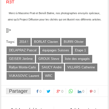
Merci à Massimo Prati et Benoît Balme, nos photographes envoyés spéciaux,
ainsi qu’à Project Diffusion pour les clichés qui ont illustré nos différents articles.
]]>
Tags:
2014 !
BORLAT Clavien
BURRI Olivier
DELAPRAZ Pascal
équipages Suisses
Etape 1
GEISER Jérôme
GROUX Steve
liste des engagés
Rallye Monte-Carlo
SAUCY André
VILLARS Catherine
VUKASOVIC Laurent
WRC
Partager
0
0
0
0