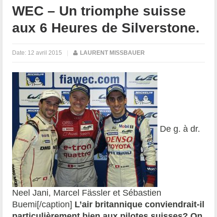
WEC – Un triomphe suisse
aux 6 Heures de Silverstone.
Date:
12 avril 2015
|
LAURENT MISSBAUER
De g. à dr.
Neel Jani, Marcel Fässler et Sébastien
Buemi[/caption]
L’air britannique conviendrait-il
particulièrement bien aux pilotes suisses? On