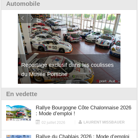
Automobile
Reportage exclusif dans les coulisses
Découverte de la nouvelle Ferrari
Essai
du Musée Porsche
12Cilindri Manuale
Shift
En vedette
Rallye Bourgogne Côte Chalonnaise 2026
: Mode d’emploi !
|
LAURENT MISSBAUER
02 juillet 2026
Rallye du Chablais 2026 : Mode d’emploi