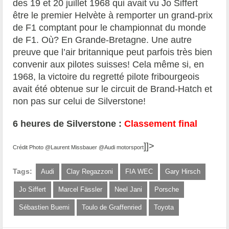
des 19 et 20 juillet 1968 qui avait vu Jo Siffert
être le premier Helvète à remporter un grand-prix
de F1 comptant pour le championnat du monde
de F1. Où? En Grande-Bretagne. Une autre
preuve que l’air britannique peut parfois très bien
convenir aux pilotes suisses! Cela même si, en
1968, la victoire du regretté pilote fribourgeois
avait été obtenue sur le circuit de Brand-Hatch et
non pas sur celui de Silverstone!
6 heures de Silverstone :
Classement final
]]>
Crédit Photo @Laurent Missbauer @Audi motorsport
Tags:
Audi
Clay Regazzoni
FIA WEC
Gary Hirsch
Jo Siffert
Marcel Fässler
Neel Jani
Porsche
Sébastien Buemi
Toulo de Graffenried
Toyota