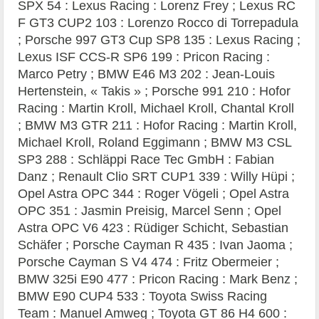
SPX 54 : Lexus Racing : Lorenz Frey ; Lexus RC
F GT3 CUP2 103 : Lorenzo Rocco di Torrepadula
; Porsche 997 GT3 Cup SP8 135 : Lexus Racing ;
Lexus ISF CCS-R SP6 199 : Pricon Racing :
Marco Petry ; BMW E46 M3 202 : Jean-Louis
Hertenstein, « Takis » ; Porsche 991 210 : Hofor
Racing : Martin Kroll, Michael Kroll, Chantal Kroll
; BMW M3 GTR 211 : Hofor Racing : Martin Kroll,
Michael Kroll, Roland Eggimann ; BMW M3 CSL
SP3 288 : Schläppi Race Tec GmbH : Fabian
Danz ; Renault Clio SRT CUP1 339 : Willy Hüpi ;
Opel Astra OPC 344 : Roger Vögeli ; Opel Astra
OPC 351 : Jasmin Preisig, Marcel Senn ; Opel
Astra OPC V6 423 : Rüdiger Schicht, Sebastian
Schäfer ; Porsche Cayman R 435 : Ivan Jaoma ;
Porsche Cayman S V4 474 : Fritz Obermeier ;
BMW 325i E90 477 : Pricon Racing : Mark Benz ;
BMW E90 CUP4 533 : Toyota Swiss Racing
Team : Manuel Amweg ; Toyota GT 86 H4 600 :