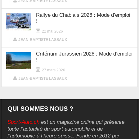
|
JEAN-BAPTISTE LASSAUX
Rallye du Chablais 2026 : Mode d’emploi
!
22 mai 2026
|
JEAN-BAPTISTE LASSAUX
Critérium Jurassien 2026 : Mode d’emploi
!
27 mars 2026
|
JEAN-BAPTISTE LASSAUX
QUI SOMMES NOUS ?
Sport-Auto.ch
est un magazine online qui présente
toute l’actualité du sport automobile et de
l’automobile à l’heure suisse. Fondé en 2012 par