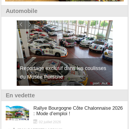
Automobile
isses
Découverte de la nouvelle Ferrari
Essai
12Cilindri Manuale
Shift
En vedette
Rallye Bourgogne Côte Chalonnaise 2026
: Mode d’emploi !
02 juillet 2026