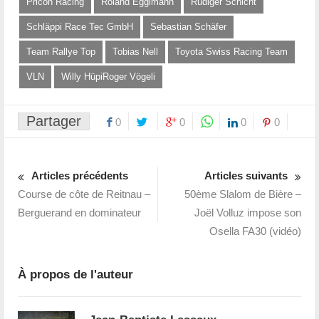
Pricon Racing
Roland Eggimann
Rüdiger Schicht
Schläppi Race Tec GmbH
Sebastian Schäfer
Team Rallye Top
Tobias Nell
Toyota Swiss Racing Team
VLN
Willy HüpiRoger Vögeli
Partager
0
0
0
0
Articles précédents
Articles suivants
Course de côte de Reitnau –
50ème Slalom de Bière –
Berguerand en dominateur
Joël Volluz impose son
Osella FA30 (vidéo)
À propos de l'auteur