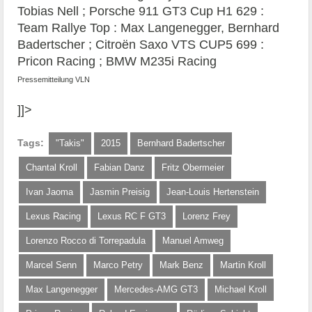
Tobias Nell ; Porsche 911 GT3 Cup H1 629 :
Team Rallye Top : Max Langenegger, Bernhard
Badertscher ; Citroën Saxo VTS CUP5 699 :
Pricon Racing ; BMW M235i Racing
Pressemitteilung VLN
]]>
Tags:
"Takis"
2015
Bernhard Badertscher
Chantal Kroll
Fabian Danz
Fritz Obermeier
Ivan Jaoma
Jasmin Preisig
Jean-Louis Hertenstein
Lexus Racing
Lexus RC F GT3
Lorenz Frey
Lorenzo Rocco di Torrepadula
Manuel Amweg
Marcel Senn
Marco Petry
Mark Benz
Martin Kroll
Max Langenegger
Mercedes-AMG GT3
Michael Kroll