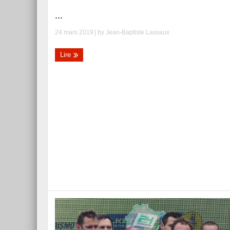
...
24 mars 2019
| by
Jean-Baptiste Lassaux
Lire
Essai – Morgan Supersp