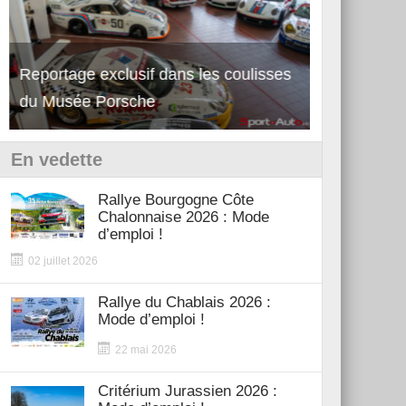
Reportage exclusif dans les coulisses
Découverte de la nouvelle Ferrari
Essai – Po
du Musée Porsche
12Cilindri Manuale
Shift
En vedette
Rallye Bourgogne Côte
Chalonnaise 2026 : Mode
d’emploi !
02 juillet 2026
Rallye du Chablais 2026 :
Mode d’emploi !
22 mai 2026
Critérium Jurassien 2026 :