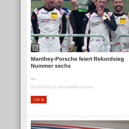
Manthey-Porsche feiert Rekordsieg
Nummer sechs
...
15 mai 2018
| by
Jean-Baptiste Lassaux
Lire