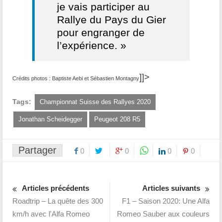
je vais participer au
Rallye du Pays du Gier
pour engranger de
l’expérience. »
]]>
Crédits photos : Baptiste Aebi et Sébastien Montagny
Tags:
Championnat Suisse des Rallyes 2020
Jonathan Scheidegger
Peugeot 208 R5
Partager
0
0
0
0
Articles précédents
Articles suivants
Roadtrip – La quête des 300
F1 – Saison 2020: Une Alfa
km/h avec l'Alfa Romeo
Romeo Sauber aux couleurs