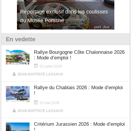
Reportage exclusif dans les coulisses
Décou
du Musée Porsche
12Cil
En vedette
Rallye Bourgogne Côte Chalonnaise 2026
: Mode d’emploi !
02 juillet 2026
|
JEAN-BAPTISTE LASSAUX
Rallye du Chablais 2026 : Mode d’emploi
!
22 mai 2026
|
JEAN-BAPTISTE LASSAUX
Critérium Jurassien 2026 : Mode d’emploi
!