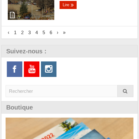
Lire
‹
1
2
3
4
5
6
›
»
Suivez-nous :
Boutique