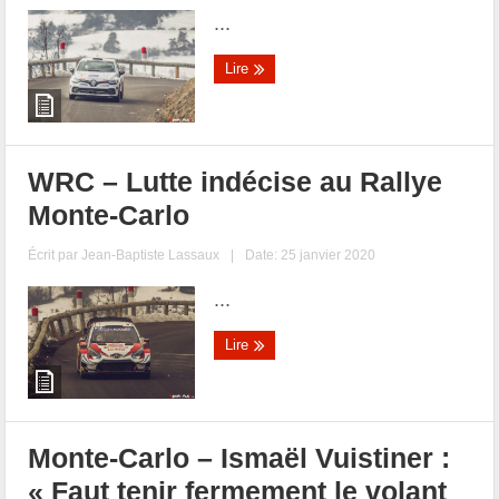
...
Lire
WRC – Lutte indécise au Rallye
Monte-Carlo
Écrit par
Jean-Baptiste Lassaux
|
Date: 25 janvier 2020
...
Lire
Monte-Carlo – Ismaël Vuistiner :
« Faut tenir fermement le volant