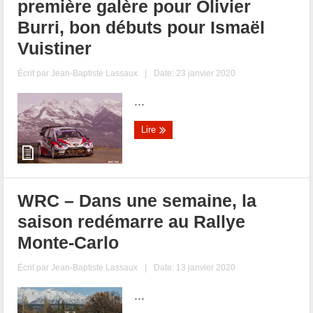
première galère pour Olivier
Burri, bon débuts pour Ismaël
Vuistiner
Écrit par
Jean-Baptiste Lassaux
|
Date: 23 janvier 2020
...
Lire
WRC – Dans une semaine, la
saison redémarre au Rallye
Monte-Carlo
Écrit par
Jean-Baptiste Lassaux
|
Date: 13 janvier 2020
...