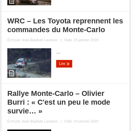
WRC – Les Toyota reprennent les
commandes du Monte-Carlo
Écrit par
Jean-Baptiste Lassaux
|
Date: 25 janvier 2020
...
Lire
Rallye Monte-Carlo – Olivier
Burri : « C'est un peu le mode
survie… »
Écrit par
Jean-Baptiste Lassaux
|
Date: 24 janvier 2020