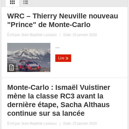
WRC – Thierry Neuville nouveau
"Prince" de Monte-Carlo
Écrit par
Jean-Baptiste Lassaux
|
Date: 26 janvier 2020
...
Lire
Monte-Carlo : Ismaël Vuistiner
mène la classe RC3 avant la
dernière étape, Sacha Althaus
continue sur sa lancée
Écrit par
Jean-Baptiste Lassaux
|
Date: 25 janvier 2020