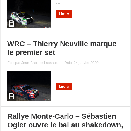
...
Lire
WRC – Thierry Neuville marque
le premier set
Écrit par
Jean-Baptiste Lassaux
|
Date: 24 janvier 2020
...
Lire
Rallye Monte-Carlo – Sébastien
Ogier ouvre le bal au shakedown,