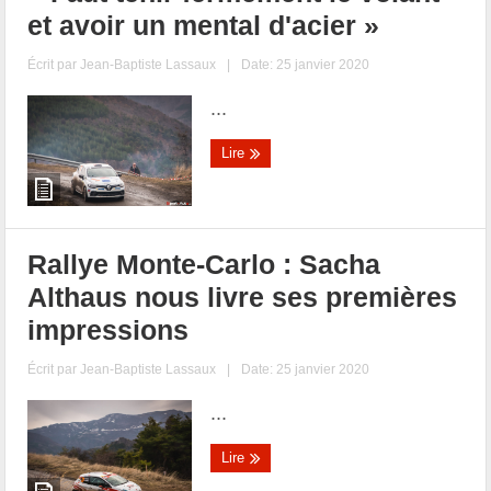
et avoir un mental d'acier »
Écrit par
Jean-Baptiste Lassaux
|
Date: 25 janvier 2020
...
Lire
Rallye Monte-Carlo : Sacha
Althaus nous livre ses premières
impressions
Écrit par
Jean-Baptiste Lassaux
|
Date: 25 janvier 2020
...
Lire