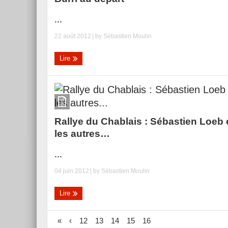
...
22 août 2012
| by
Sébastien Moulin
Lire
Rallye du Chablais : Sébastien Loeb 
les autres…
...
04 juin 2012
| by
Sébastien Moulin
Lire
«
‹
12
13
14
15
16