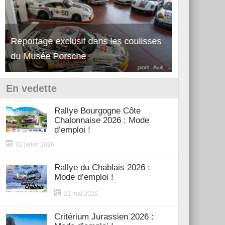
Reportage exclusif dans les coulisses
Découverte de la nouvelle Ferrari
Essai – Po
du Musée Porsche
12Cilindri Manuale
Shift
En vedette
Rallye Bourgogne Côte
Chalonnaise 2026 : Mode
d’emploi !
02 juillet 2026
Rallye du Chablais 2026 :
Mode d’emploi !
22 mai 2026
Critérium Jurassien 2026 :