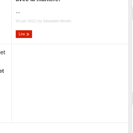
...
04 juin 2012
| by
Sébastien Moulin
Lire
et