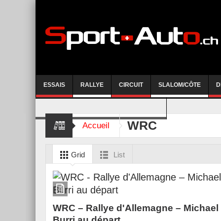
ESSAIS
RALLYE
CIRCUIT
SLALOM/CÔTE
D
COURSE DE CÔTE AYENT-ANZERE 2026
WRC
Accueil
Grid
List
WRC – Rallye d'Allemagne – Michael
Burri au départ