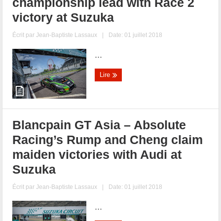
championship lead with Race 2
victory at Suzuka
Écrit par
Jean-Baptiste Lassaux
|
Date: 01 juillet 2018
...
Lire
Blancpain GT Asia – Absolute
Racing’s Rump and Cheng claim
maiden victories with Audi at
Suzuka
Écrit par
Jean-Baptiste Lassaux
|
Date: 01 juillet 2018
...