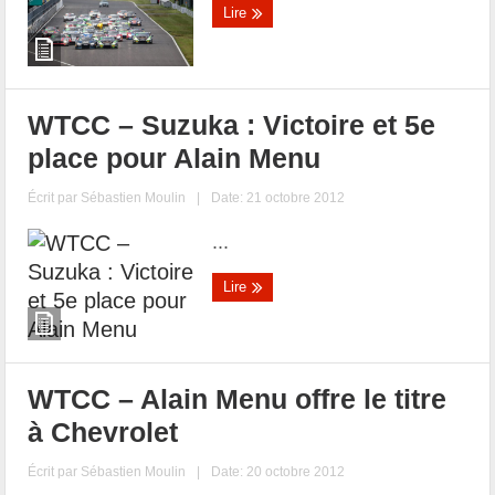
Lire
WTCC – Suzuka : Victoire et 5e
place pour Alain Menu
Écrit par
Sébastien Moulin
|
Date: 21 octobre 2012
...
Lire
WTCC – Alain Menu offre le titre
à Chevrolet
Écrit par
Sébastien Moulin
|
Date: 20 octobre 2012