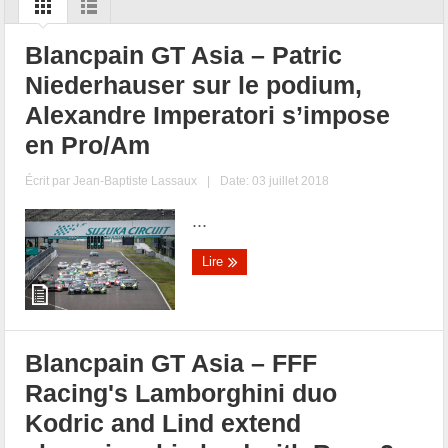
Blancpain GT Asia – Patric
Niederhauser sur le podium,
Alexandre Imperatori s’impose
en Pro/Am
Écrit par
Jean-Baptiste Lassaux
|
Date: 03 juillet 2018
...
Lire
Blancpain GT Asia – FFF
Racing's Lamborghini duo
Kodric and Lind extend