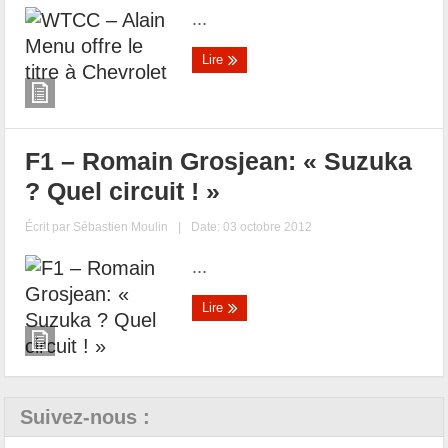
...
Lire
F1 – Romain Grosjean: « Suzuka
? Quel circuit ! »
Écrit par
Sébastien Moulin
|
Date: 03 octobre 2012
...
Lire
Suivez-nous :