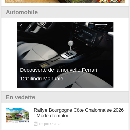
Automobile
isses
Découverte de la nouvelle Ferrari
Essai
12Cilindri Manuale
Shift
En vedette
Rallye Bourgogne Côte Chalonnaise 2026
: Mode d’emploi !
02 juillet 2026