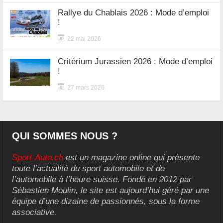
Rallye du Chablais 2026 : Mode d’emploi
!
22 mai 2026
Critérium Jurassien 2026 : Mode d’emploi
!
27 mars 2026
QUI SOMMES NOUS ?
Sport-Auto.ch
est un magazine online qui présente
toute l’actualité du sport automobile et de
l’automobile à l’heure suisse. Fondé en 2012 par
Sébastien Moulin, le site est aujourd’hui géré par une
équipe d’une dizaine de passionnés, sous la forme
associative.