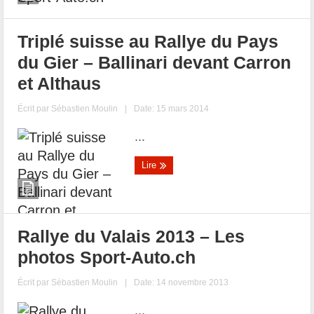
Triplé suisse au Rallye du Pays
du Gier – Ballinari devant Carron
et Althaus
Écrit par
Sébastien Moulin
|
Date: 15 mars 2014
...
Lire
Rallye du Valais 2013 – Les
photos Sport-Auto.ch
Écrit par
Sébastien Moulin
|
Date: 14 novembre 2013
...