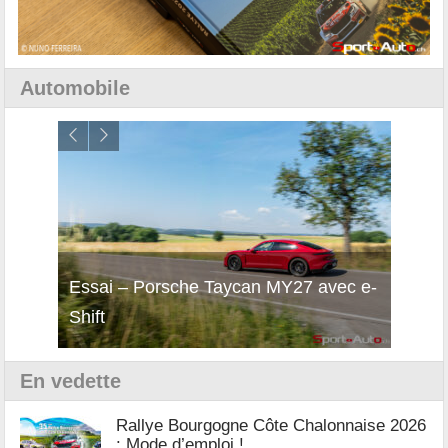
Automobile
i
Essai – Porsche Taycan MY27 avec e-
Décou
Shift
Turb
En vedette
Rallye Bourgogne Côte Chalonnaise 2026
: Mode d’emploi !