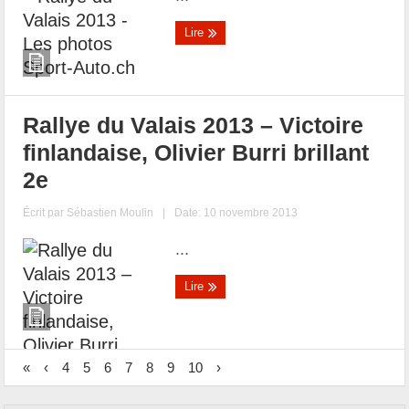
Lire
Rallye du Valais 2013 – Victoire
finlandaise, Olivier Burri brillant
2e
Écrit par
Sébastien Moulin
|
Date: 10 novembre 2013
...
Lire
«
‹
4
5
6
7
8
9
10
›