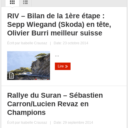
RIV – Bilan de la 1ère étape :
Sepp Wiegand (Skoda) en tête,
Olivier Burri meilleur suisse
Écrit par
Isabelle Crausaz
|
Date: 23 octobre 2014
...
Lire
Rallye du Suran – Sébastien
Carron/Lucien Revaz en
Champions
Écrit par
Isabelle Crausaz
|
Date: 29 septembre 2014