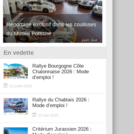
Reportage exclusif dans les coulisses
Découverte 
du Musée Porsche
12Cilindri 
En vedette
Rallye Bourgogne Côte
Chalonnaise 2026 : Mode
d’emploi !
02 juillet 2026
Rallye du Chablais 2026 :
Mode d’emploi !
22 mai 2026
Critérium Jurassien 2026 :