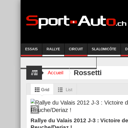
ESSAIS
RALLYE
CIRCUIT
SLALOM/CÔTE
D
COURSE DE CÔTE AYENT-ANZERE 2026
Rossetti
Accueil
Grid
List
Rallye du Valais 2012 J-3 : Victoire d
Reuche/Deriaz !