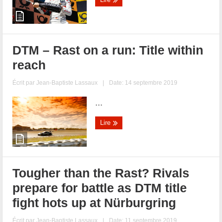
DTM – Rast on a run: Title within
reach
Écrit par
Jean-Baptiste Lassaux
|
Date: 14 septembre 2019
...
Lire
Tougher than the Rast? Rivals
prepare for battle as DTM title
fight hots up at Nürburgring
Écrit par
Jean-Baptiste Lassaux
|
Date: 11 septembre 2019