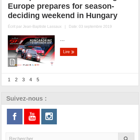
Europe prepares for season-
deciding weekend in Hungary
Écrit par
Jean-Baptiste Lassaux
|
Date: 03 septembre 2019
...
Lire
1
2
3
4
5
Suivez-nous :