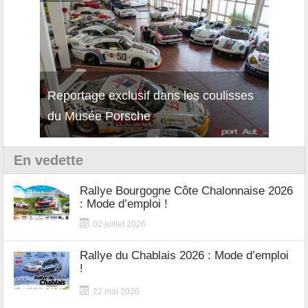
Reportage exclusif dans les coulisses
Décou
du Musée Porsche
12Cil
En vedette
Rallye Bourgogne Côte Chalonnaise 2026
: Mode d’emploi !
02 juillet 2026
Rallye du Chablais 2026 : Mode d’emploi
!
22 mai 2026