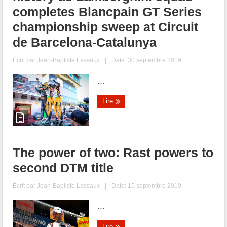
completes Blancpain GT Series
championship sweep at Circuit
de Barcelona-Catalunya
Écrit par
Jean-Baptiste Lassaux
|
Date: 30 septembre 2019
...
Lire
The power of two: Rast powers to
second DTM title
Écrit par
Jean-Baptiste Lassaux
|
Date: 15 septembre 2019
...
Lire