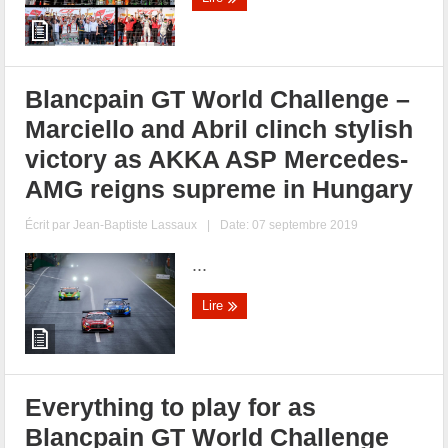
Blancpain GT World Challenge –
Marciello and Abril clinch stylish
victory as AKKA ASP Mercedes-
AMG reigns supreme in Hungary
Écrit par
Jean-Baptiste Lassaux
|
Date: 07 septembre 2019
...
Lire
Everything to play for as
Blancpain GT World Challenge