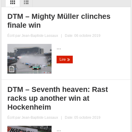
DTM – Mighty Müller clinches
finale win
Écrit par
Jean-Baptiste Lassaux
|
Date: 06 octobre 2019
...
Lire
DTM – Seventh heaven: Rast
racks up another win at
Hockenheim
Écrit par
Jean-Baptiste Lassaux
|
Date: 05 octobre 2019
...