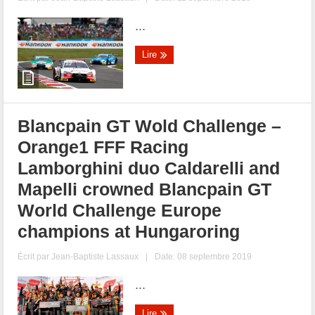
...
Lire
Blancpain GT Wold Challenge –
Orange1 FFF Racing
Lamborghini duo Caldarelli and
Mapelli crowned Blancpain GT
World Challenge Europe
champions at Hungaroring
Écrit par
Jean-Baptiste Lassaux
|
Date: 08 septembre 2019
...
Lire