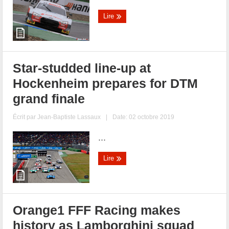
Lire
Star-studded line-up at
Hockenheim prepares for DTM
grand finale
Écrit par
Jean-Baptiste Lassaux
|
Date: 02 octobre 2019
...
Lire
Orange1 FFF Racing makes
history as Lamborghini squad