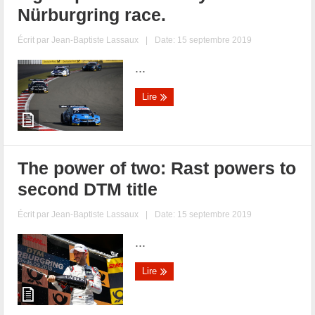
Nürburgring race.
Écrit par
Jean-Baptiste Lassaux
|
Date: 15 septembre 2019
...
Lire
The power of two: Rast powers to
second DTM title
Écrit par
Jean-Baptiste Lassaux
|
Date: 15 septembre 2019
...
Lire