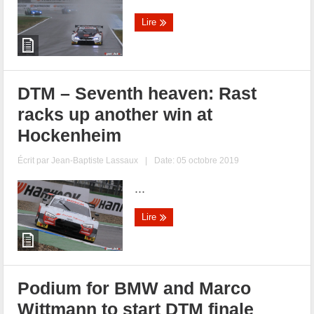
Lire
DTM – Seventh heaven: Rast
racks up another win at
Hockenheim
Écrit par
Jean-Baptiste Lassaux
|
Date: 05 octobre 2019
...
Lire
Podium for BMW and Marco
Wittmann to start DTM finale