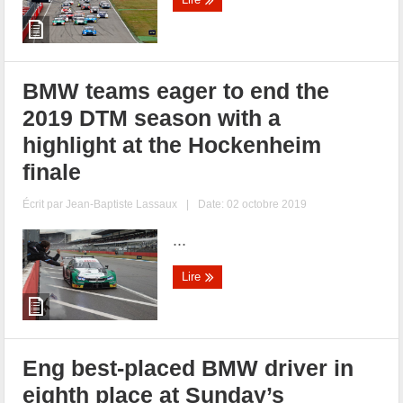
BMW teams eager to end the
2019 DTM season with a
highlight at the Hockenheim
finale
Écrit par
Jean-Baptiste Lassaux
|
Date: 02 octobre 2019
...
Lire
Eng best-placed BMW driver in
eighth place at Sunday’s