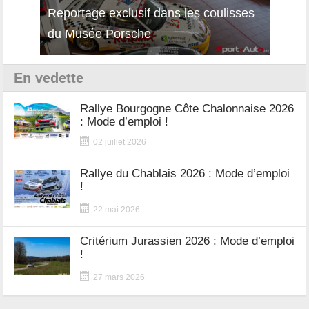
Reportage exclusif dans les coulisses
Décou
du Musée Porsche
12Cil
En vedette
Rallye Bourgogne Côte Chalonnaise 2026
: Mode d’emploi !
02 juillet 2026
Rallye du Chablais 2026 : Mode d’emploi
!
22 mai 2026
Critérium Jurassien 2026 : Mode d’emploi
!
27 mars 2026