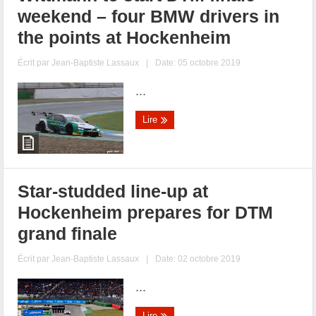
weekend – four BMW drivers in
the points at Hockenheim
Écrit par
Jean-Baptiste Lassaux
|
Date: 05 octobre 2019
...
Lire
Star-studded line-up at
Hockenheim prepares for DTM
grand finale
Écrit par
Jean-Baptiste Lassaux
|
Date: 02 octobre 2019
...
Lire