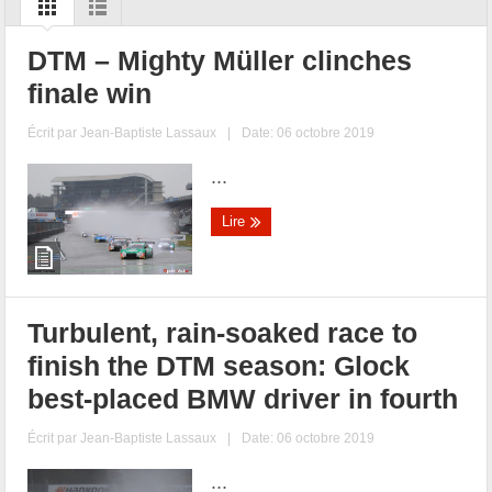
DTM – Mighty Müller clinches
finale win
Écrit par
Jean-Baptiste Lassaux
|
Date: 06 octobre 2019
...
Lire
Turbulent, rain-soaked race to
finish the DTM season: Glock
best-placed BMW driver in fourth
Écrit par
Jean-Baptiste Lassaux
|
Date: 06 octobre 2019
...