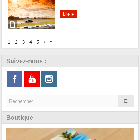
...
Lire
1
2
3
4
5
›
»
Suivez-nous :
Boutique