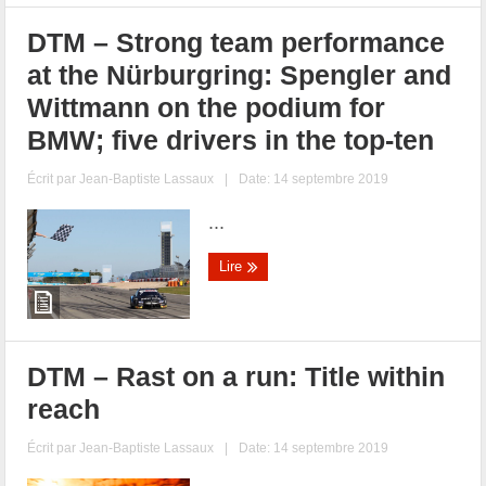
DTM – Strong team performance
at the Nürburgring: Spengler and
Wittmann on the podium for
BMW; five drivers in the top-ten
Écrit par
Jean-Baptiste Lassaux
|
Date: 14 septembre 2019
...
Lire
DTM – Rast on a run: Title within
reach
Écrit par
Jean-Baptiste Lassaux
|
Date: 14 septembre 2019