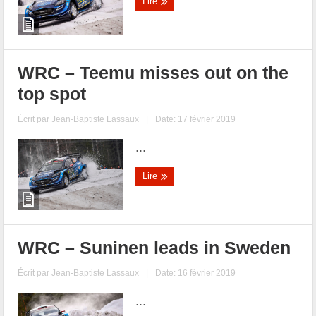
Lire
WRC – Teemu misses out on the
top spot
Écrit par
Jean-Baptiste Lassaux
|
Date: 17 février 2019
...
Lire
WRC – Suninen leads in Sweden
Écrit par
Jean-Baptiste Lassaux
|
Date: 16 février 2019
...