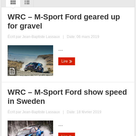
WRC – M-Sport Ford geared up
for gravel
Écrit par
Jean-Baptiste Lassaux
|
Date: 06 mars 2019
...
Lire
WRC – M-Sport Ford show speed
in Sweden
Écrit par
Jean-Baptiste Lassaux
|
Date: 18 février 2019
...