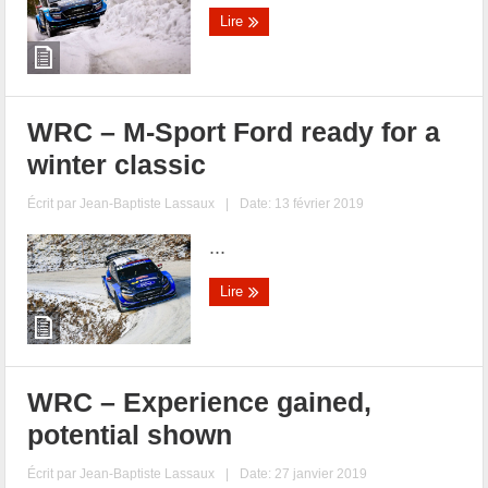
Lire
WRC – M-Sport Ford ready for a
winter classic
Écrit par
Jean-Baptiste Lassaux
|
Date: 13 février 2019
...
Lire
WRC – Experience gained,
potential shown
Écrit par
Jean-Baptiste Lassaux
|
Date: 27 janvier 2019