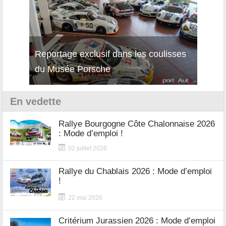
Reportage exclusif dans les coulisses
Décou
du Musée Porsche
12Cil
En vedette
Rallye Bourgogne Côte Chalonnaise 2026
: Mode d’emploi !
02 juillet 2026
Rallye du Chablais 2026 : Mode d’emploi
!
22 mai 2026
Critérium Jurassien 2026 : Mode d’emploi