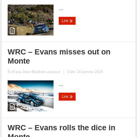
...
Lire
WRC – Evans misses out on
Monte
Écrit par
Jean-Baptiste Lassaux
|
Date: 26 janvier 2019
...
Lire
WRC – Evans rolls the dice in
Monte