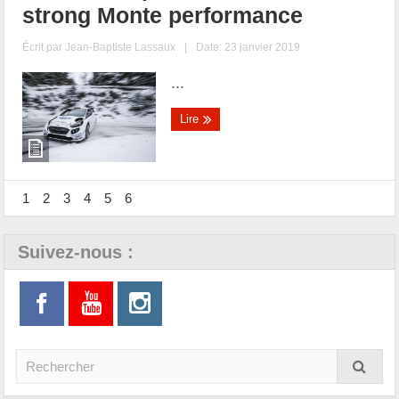
strong Monte performance
Écrit par
Jean-Baptiste Lassaux
|
Date: 23 janvier 2019
...
Lire
1
2
3
4
5
6
Suivez-nous :