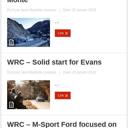
Écrit par
Jean-Baptiste Lassaux
|
Date: 26 janvier 2019
...
Lire
WRC – Solid start for Evans
Écrit par
Jean-Baptiste Lassaux
|
Date: 25 janvier 2019
...
Lire
WRC – M-Sport Ford focused on