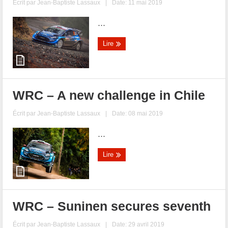
Écrit par
Jean-Baptiste Lassaux
|
Date: 11 mai 2019
...
Lire
WRC – A new challenge in Chile
Écrit par
Jean-Baptiste Lassaux
|
Date: 08 mai 2019
...
Lire
WRC – Suninen secures seventh
Écrit par
Jean-Baptiste Lassaux
|
Date: 29 avril 2019