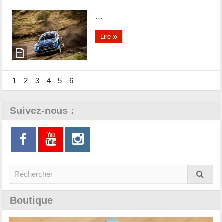
...
Lire
1
2
3
4
5
6
Suivez-nous :
Boutique