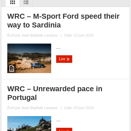
WRC – M-Sport Ford speed their
way to Sardinia
Écrit par
Jean-Baptiste Lassaux
|
Date: 12 juin 2019
...
Lire
WRC – Unrewarded pace in
Portugal
Écrit par
Jean-Baptiste Lassaux
|
Date: 03 juin 2019
...