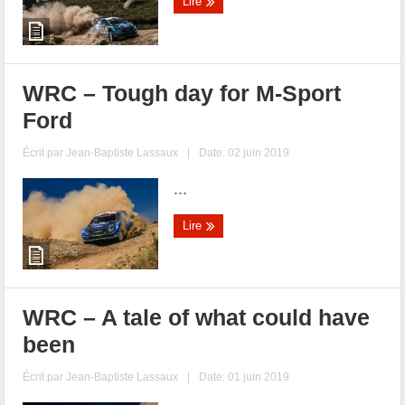
Lire
WRC – Tough day for M-Sport
Ford
Écrit par
Jean-Baptiste Lassaux
|
Date: 02 juin 2019
...
Lire
WRC – A tale of what could have
been
Écrit par
Jean-Baptiste Lassaux
|
Date: 01 juin 2019