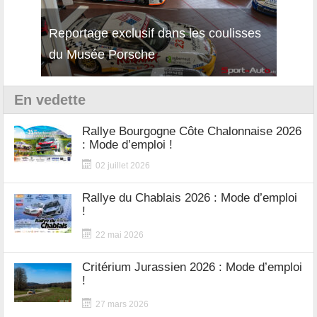
Reportage exclusif dans les coulisses
Décou
du Musée Porsche
12Cil
En vedette
Rallye Bourgogne Côte Chalonnaise 2026
: Mode d’emploi !
02 juillet 2026
Rallye du Chablais 2026 : Mode d’emploi
!
22 mai 2026
Critérium Jurassien 2026 : Mode d’emploi
!
27 mars 2026