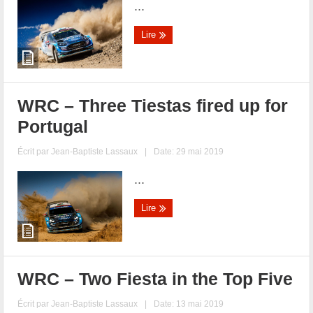
...
Lire
WRC – Three Tiestas fired up for
Portugal
Écrit par
Jean-Baptiste Lassaux
|
Date: 29 mai 2019
...
Lire
WRC – Two Fiesta in the Top Five
Écrit par
Jean-Baptiste Lassaux
|
Date: 13 mai 2019