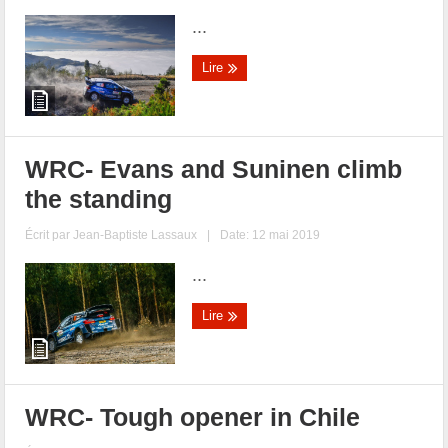
...
Lire
WRC- Evans and Suninen climb
the standing
Écrit par
Jean-Baptiste Lassaux
|
Date: 12 mai 2019
...
Lire
WRC- Tough opener in Chile