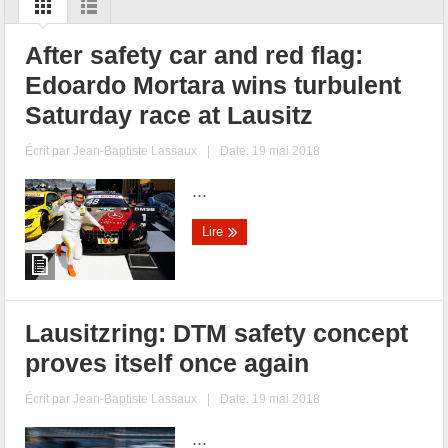
After safety car and red flag:
Edoardo Mortara wins turbulent
Saturday race at Lausitz
Écrit par
Jean-Baptiste Lassaux
|
Date: 19 mai 2018
...
Lire
Lausitzring: DTM safety concept
proves itself once again
Écrit par
Jean-Baptiste Lassaux
|
Date: 19 mai 2018
...