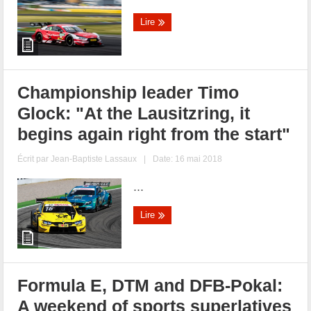
Lire
Championship leader Timo
Glock: "At the Lausitzring, it
begins again right from the start"
Écrit par
Jean-Baptiste Lassaux
|
Date: 16 mai 2018
...
Lire
Formula E, DTM and DFB-Pokal:
A weekend of sports superlatives