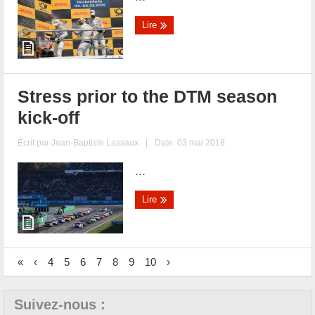
Lire
Stress prior to the DTM season
kick-off
Écrit par
Jean-Baptiste Lassaux
|
Date: 03 mai 2018
...
Lire
«
‹
4
5
6
7
8
9
10
›
Suivez-nous :