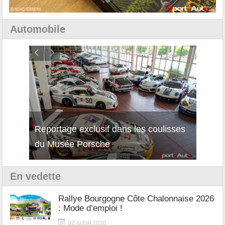
Automobile
Reportage exclusif dans les coulisses
Décou
du Musée Porsche
12Cil
En vedette
Rallye Bourgogne Côte Chalonnaise 2026
: Mode d’emploi !
02 juillet 2026