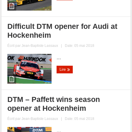
Difficult DTM opener for Audi at
Hockenheim
Écrit par
Jean-Baptiste Lassaux
|
Date: 05 mai 2018
...
Lire
DTM – Paffett wins season
opener at Hockenheim
Écrit par
Jean-Baptiste Lassaux
|
Date: 05 mai 2018
...