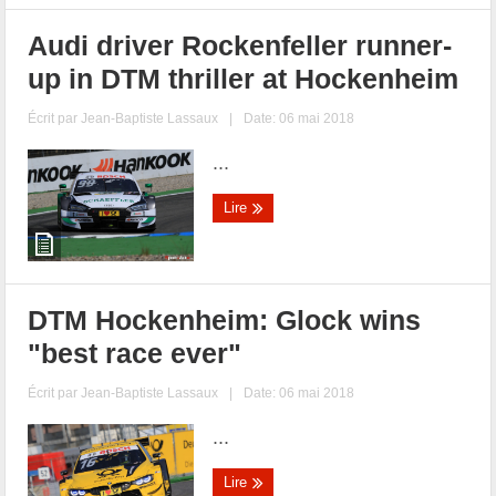
Audi driver Rockenfeller runner-
up in DTM thriller at Hockenheim
Écrit par
Jean-Baptiste Lassaux
|
Date: 06 mai 2018
...
Lire
DTM Hockenheim: Glock wins
"best race ever"
Écrit par
Jean-Baptiste Lassaux
|
Date: 06 mai 2018
...
Lire