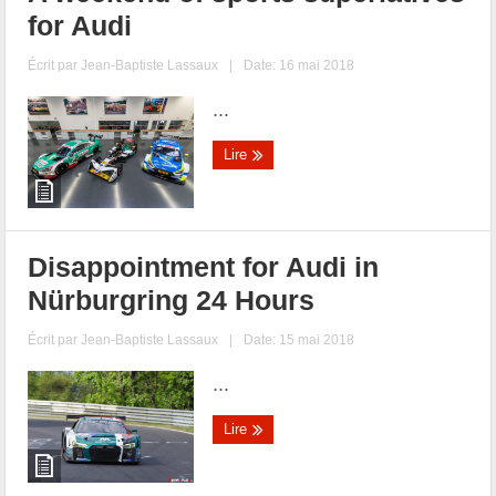
for Audi
Écrit par
Jean-Baptiste Lassaux
|
Date: 16 mai 2018
...
Lire
Disappointment for Audi in
Nürburgring 24 Hours
Écrit par
Jean-Baptiste Lassaux
|
Date: 15 mai 2018
...
Lire