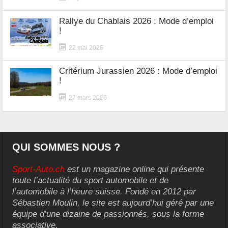
Rallye du Chablais 2026 : Mode d’emploi
!
22 mai 2026
Critérium Jurassien 2026 : Mode d’emploi
!
27 mars 2026
QUI SOMMES NOUS ?
Sport-Auto.ch
est un magazine online qui présente
toute l’actualité du sport automobile et de
l’automobile à l’heure suisse. Fondé en 2012 par
Sébastien Moulin, le site est aujourd’hui géré par une
équipe d’une dizaine de passionnés, sous la forme
associative.