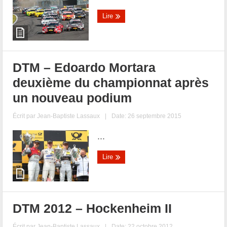
Lire
DTM – Edoardo Mortara
deuxième du championnat après
un nouveau podium
Écrit par
Jean-Baptiste Lassaux
|
Date: 26 septembre 2015
...
Lire
DTM 2012 – Hockenheim II
Écrit par
Jean-Baptiste Lassaux
|
Date: 22 octobre 2012