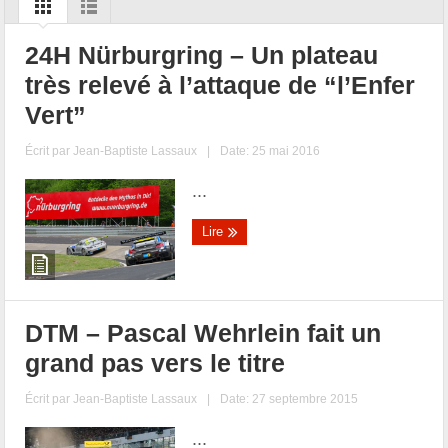
24H Nürburgring – Un plateau
très relevé à l’attaque de “l’Enfer
Vert”
Écrit par
Jean-Baptiste Lassaux
|
Date: 25 mai 2016
...
Lire
DTM – Pascal Wehrlein fait un
grand pas vers le titre
Écrit par
Jean-Baptiste Lassaux
|
Date: 27 septembre 2015
...