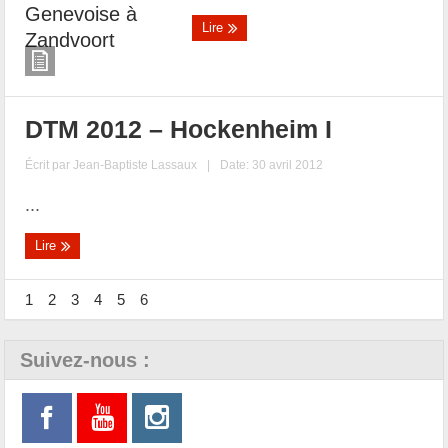
Lire
DTM 2012 – Hockenheim I
Écrit par
Jean-Baptiste Lassaux
|
Date: 30 avril 2012
...
Lire
1
2
3
4
5
6
Suivez-nous :