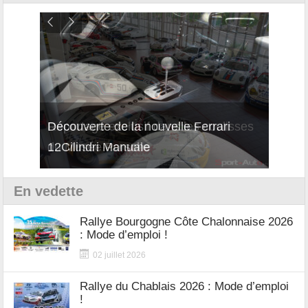
isses
Découverte de la nouvelle Ferrari
Essai
12Cilindri Manuale
Shift
En vedette
Rallye Bourgogne Côte Chalonnaise 2026
: Mode d’emploi !
02 juillet 2026
Rallye du Chablais 2026 : Mode d’emploi
!