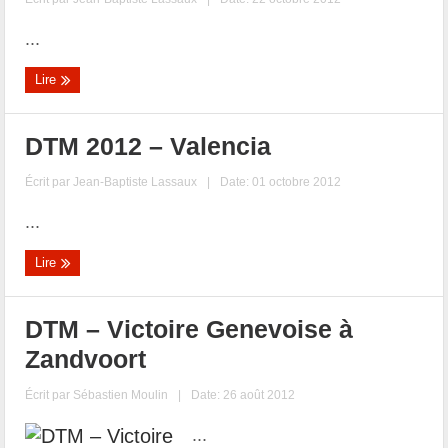
...
Lire
DTM 2012 – Valencia
Écrit par
Jean-Baptiste Lassaux
|
Date: 01 octobre 2012
...
Lire
DTM – Victoire Genevoise à
Zandvoort
Écrit par
Sébastien Moulin
|
Date: 26 août 2012
...