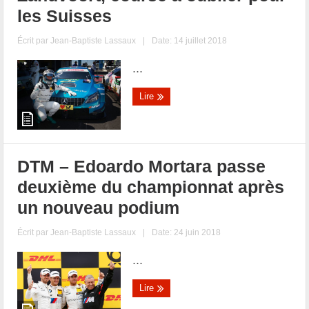
les Suisses
Écrit par
Jean-Baptiste Lassaux
|
Date: 14 juillet 2018
...
Lire
DTM – Edoardo Mortara passe
deuxième du championnat après
un nouveau podium
Écrit par
Jean-Baptiste Lassaux
|
Date: 24 juin 2018
...
Lire