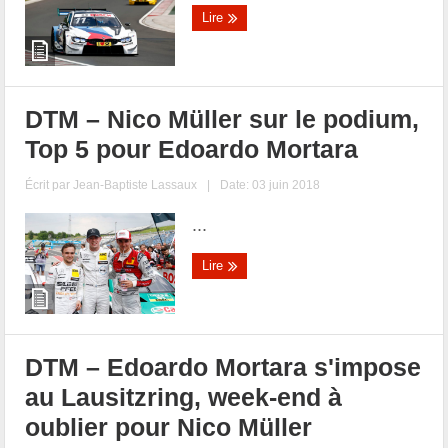
Lire
DTM – Nico Müller sur le podium,
Top 5 pour Edoardo Mortara
Écrit par
Jean-Baptiste Lassaux
|
Date: 03 juin 2018
...
Lire
DTM – Edoardo Mortara s'impose
au Lausitzring, week-end à
oublier pour Nico Müller