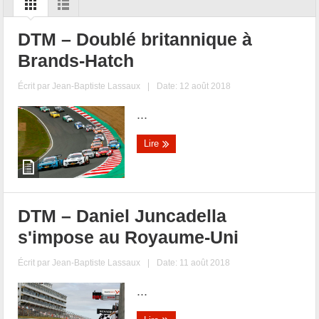
DTM – Doublé britannique à
Brands-Hatch
Écrit par
Jean-Baptiste Lassaux
|
Date: 12 août 2018
...
Lire
DTM – Daniel Juncadella
s'impose au Royaume-Uni
Écrit par
Jean-Baptiste Lassaux
|
Date: 11 août 2018
...