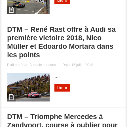
Lire
DTM – René Rast offre à Audi sa
première victoire 2018, Nico
Müller et Edoardo Mortara dans
les points
Écrit par
Jean-Baptiste Lassaux
|
Date: 15 juillet 2018
...
Lire
DTM – Triomphe Mercedes à
Zandvoort, course à oublier pour