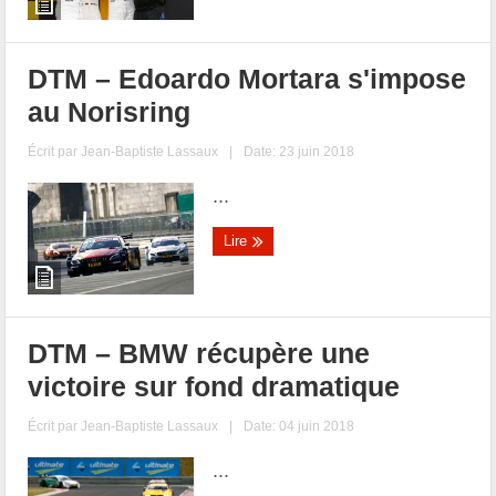
DTM – Edoardo Mortara s'impose
au Norisring
Écrit par
Jean-Baptiste Lassaux
|
Date: 23 juin 2018
...
Lire
DTM – BMW récupère une
victoire sur fond dramatique
Écrit par
Jean-Baptiste Lassaux
|
Date: 04 juin 2018
...