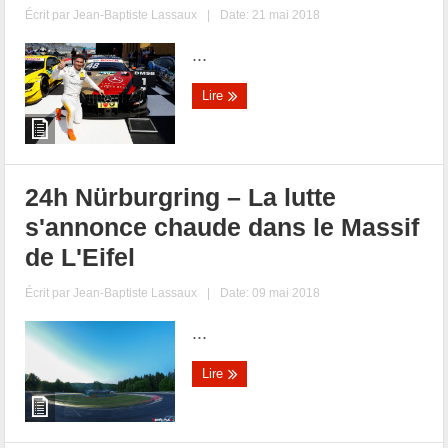
Écrit par
Jean-Baptiste Lassaux
|
Date: 21 mai 2018
...
Lire
24h Nürburgring – La lutte
s'annonce chaude dans le Massif
de L'Eifel
Écrit par
Jean-Baptiste Lassaux
|
Date: 09 mai 2018
...
Lire