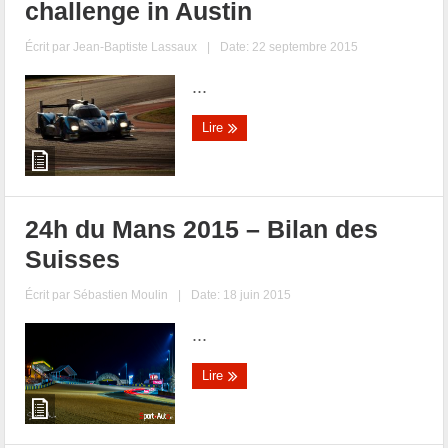
challenge in Austin
Écrit par
Jean-Baptiste Lassaux
|
Date: 22 septembre 2015
...
Lire
24h du Mans 2015 – Bilan des
Suisses
Écrit par
Sébastien Moulin
|
Date: 18 juin 2015
...
Lire