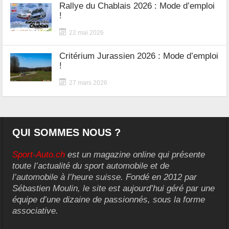
Rallye du Chablais 2026 : Mode d’emploi
!
22 mai 2026
Critérium Jurassien 2026 : Mode d’emploi
!
27 mars 2026
QUI SOMMES NOUS ?
Sport-Auto.ch
est un magazine online qui présente
toute l’actualité du sport automobile et de
l’automobile à l’heure suisse. Fondé en 2012 par
Sébastien Moulin, le site est aujourd’hui géré par une
équipe d’une dizaine de passionnés, sous la forme
associative.