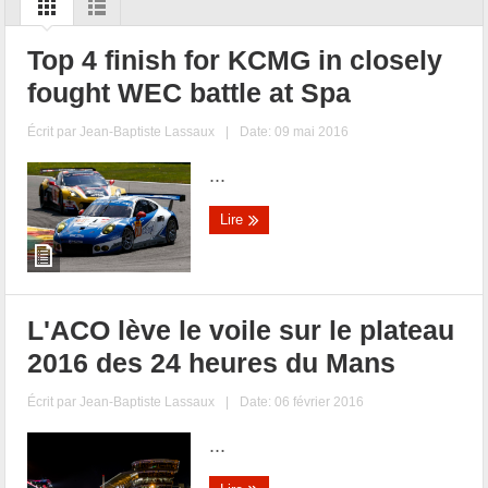
Top 4 finish for KCMG in closely
fought WEC battle at Spa
Écrit par
Jean-Baptiste Lassaux
|
Date: 09 mai 2016
...
Lire
L'ACO lève le voile sur le plateau
2016 des 24 heures du Mans
Écrit par
Jean-Baptiste Lassaux
|
Date: 06 février 2016
...