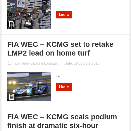
...
Lire
FIA WEC – KCMG set to retake
LMP2 lead on home turf
Écrit par
Jean-Baptiste Lassaux
|
Date: 29 octobre 2015
...
Lire
FIA WEC – KCMG seals podium
finish at dramatic six-hour