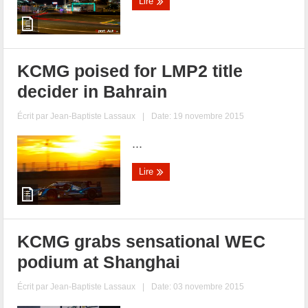
Lire
KCMG poised for LMP2 title
decider in Bahrain
Écrit par
Jean-Baptiste Lassaux
|
Date: 19 novembre 2015
...
Lire
KCMG grabs sensational WEC
podium at Shanghai
Écrit par
Jean-Baptiste Lassaux
|
Date: 03 novembre 2015