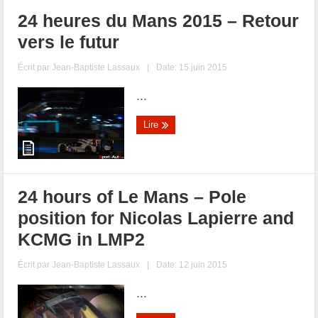
24 heures du Mans 2015 – Retour
vers le futur
Écrit par
Jean-Baptiste Lassaux
|
Date: 15 juin 2015
...
Lire
24 hours of Le Mans – Pole
position for Nicolas Lapierre and
KCMG in LMP2
Écrit par
Jean-Baptiste Lassaux
|
Date: 12 juin 2015
...