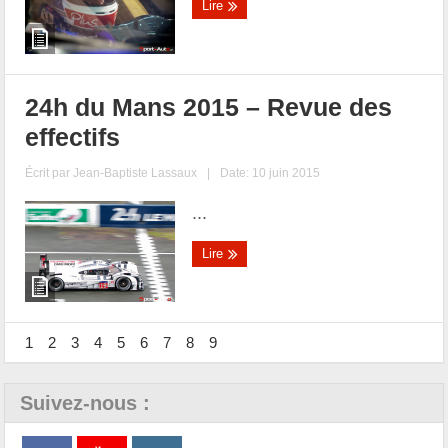
Lire
24h du Mans 2015 – Revue des
effectifs
Écrit par
Jean-Baptiste Lassaux
|
Date: 10 juin 2015
...
Lire
1
2
3
4
5
6
7
8
9
Suivez-nous :