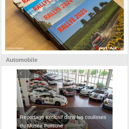
Automobile
Reportage exclusif dans les coulisses
Découverte de la nouvelle Ferrari
Essai
du Musée Porsche
12Cilindri Manuale
Shift