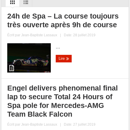
24h de Spa – La course toujours
très ouverte après 9h de course
Écrit par
Jean-Baptiste Lassaux
|
Date: 28 juillet 2019
...
Lire
Engel delivers phenomenal final
lap to secure Total 24 Hours of
Spa pole for Mercedes-AMG
Team Black Falcon
Écrit par
Jean-Baptiste Lassaux
|
Date: 27 juillet 2019