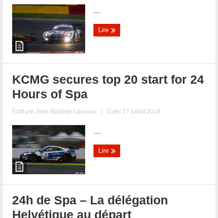
...
Lire
KCMG secures top 20 start for 24
Hours of Spa
Écrit par
Jean-Baptiste Lassaux
|
Date: 27 juillet 2019
...
Lire
24h de Spa – La délégation
Helvétique au départ