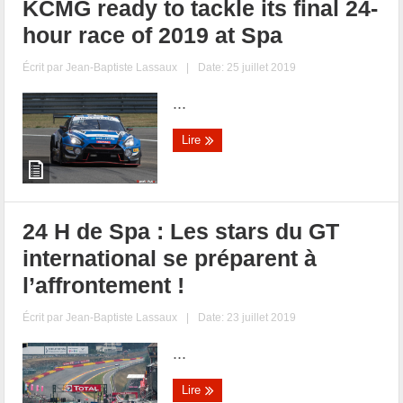
KCMG ready to tackle its final 24-
hour race of 2019 at Spa
Écrit par
Jean-Baptiste Lassaux
|
Date: 25 juillet 2019
...
Lire
24 H de Spa : Les stars du GT
international se préparent à
l’affrontement !
Écrit par
Jean-Baptiste Lassaux
|
Date: 23 juillet 2019
...
Lire