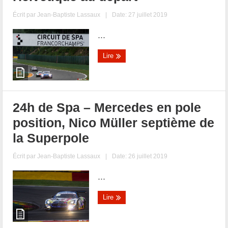
Écrit par
Jean-Baptiste Lassaux
|
Date: 27 juillet 2019
...
Lire
24h de Spa – Mercedes en pole
position, Nico Müller septième de
la Superpole
Écrit par
Jean-Baptiste Lassaux
|
Date: 26 juillet 2019
...
Lire