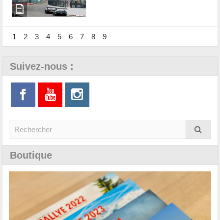
1
2
3
4
5
6
7
8
9
Suivez-nous :
Boutique