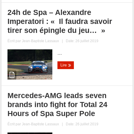
24h de Spa – Alexandre
Imperatori : « Il faudra savoir
tirer son épingle du jeu… »
Écrit par
Jean-Baptiste Lassaux
|
Date: 26 juillet 2019
...
Lire
Mercedes-AMG leads seven
brands into fight for Total 24
Hours of Spa Super Pole
Écrit par
Jean-Baptiste Lassaux
|
Date: 26 juillet 2019