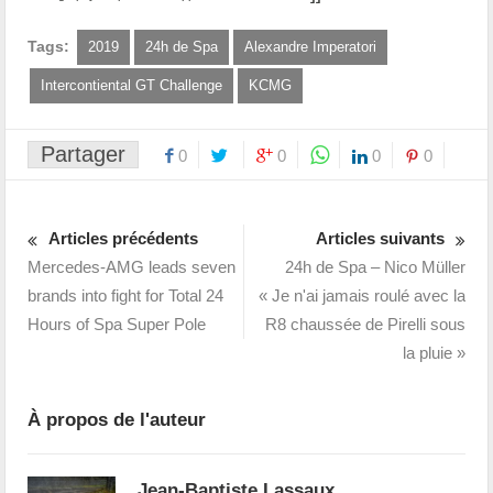
Tags:
2019
24h de Spa
Alexandre Imperatori
Intercontiental GT Challenge
KCMG
Partager
0
0
0
0
Articles précédents
Articles suivants
Mercedes-AMG leads seven
24h de Spa – Nico Müller
brands into fight for Total 24
« Je n'ai jamais roulé avec la
Hours of Spa Super Pole
R8 chaussée de Pirelli sous
la pluie »
À propos de l'auteur
Jean-Baptiste Lassaux