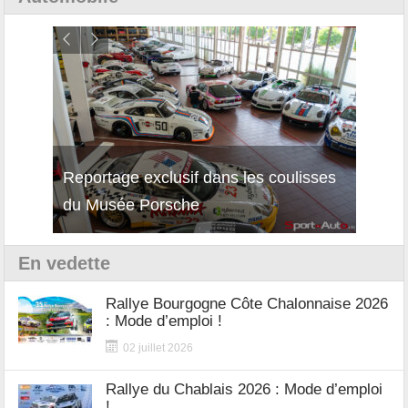
Reportage exclusif dans les coulisses
Décou
du Musée Porsche
12Cil
En vedette
Rallye Bourgogne Côte Chalonnaise 2026
: Mode d’emploi !
02 juillet 2026
Rallye du Chablais 2026 : Mode d’emploi
!