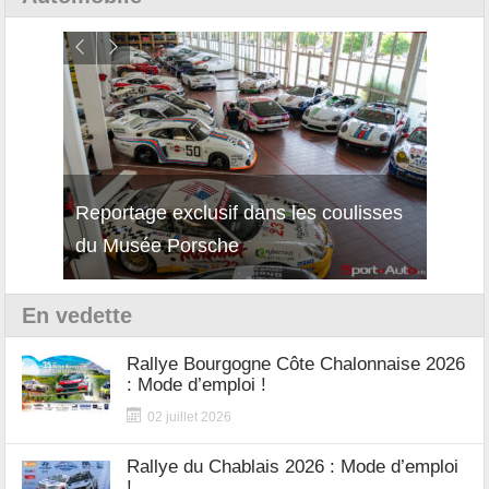
Reportage exclusif dans les coulisses
Décou
du Musée Porsche
12Cil
En vedette
Rallye Bourgogne Côte Chalonnaise 2026
: Mode d’emploi !
02 juillet 2026
Rallye du Chablais 2026 : Mode d’emploi
!