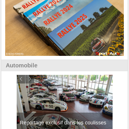
Automobile
Reportage exclusif dans les coulisses
Décou