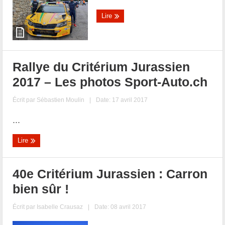
Lire
Rallye du Critérium Jurassien
2017 – Les photos Sport-Auto.ch
Écrit par
Sébastien Moulin
|
Date: 17 avril 2017
...
Lire
40e Critérium Jurassien : Carron
bien sûr !
Écrit par
Isabelle Crausaz
|
Date: 08 avril 2017