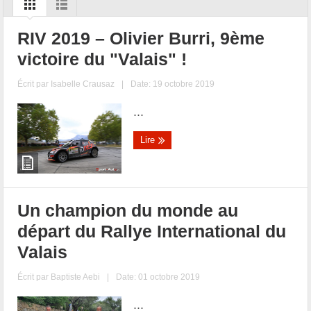
RIV 2019 – Olivier Burri, 9ème
victoire du "Valais" !
Écrit par
Isabelle Crausaz
|
Date: 19 octobre 2019
...
Lire
Un champion du monde au
départ du Rallye International du
Valais
Écrit par
Baptiste Aebi
|
Date: 01 octobre 2019
...