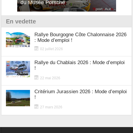
du Musée Porsche
12Cil
En vedette
Rallye Bourgogne Côte Chalonnaise 2026
: Mode d’emploi !
02 juillet 2026
Rallye du Chablais 2026 : Mode d’emploi
!
22 mai 2026
Critérium Jurassien 2026 : Mode d’emploi
!
27 mars 2026