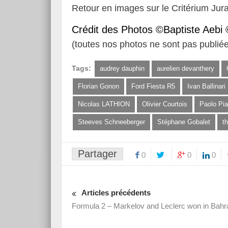
Retour en images sur le Critérium Jur
Crédit des Photos ©Baptiste Aebi
(toutes nos photos ne sont pas publiée
Tags:
audrey dauphin
aurelien devanthery
Florian Gonon
Ford Fiesta R5
Ivan Ballinari
Nicolas LATHION
Olivier Courtois
Paolo Pi
Steeves Schneeberger
Stéphane Gobalet
t
Partager
0
0
0
Articles précédents
Formula 2 – Markelov and Leclerc won in Bahr