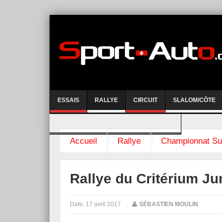
ESSAIS
RALLYE
CIRCUIT
SLALOM/CÔTE
COURSE DE CÔTE AYENT-ANZERE 2026
Accueil
Rallye
Championnat Su
Rallye du Critérium Ju
Date:
17 avril 2017
|
SÉBASTIEN MOULIN