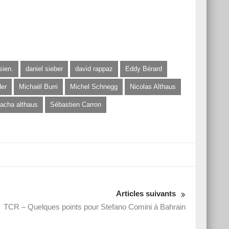
sien.
daniel sieber
david rappaz
Eddy Bérard
er
Michaël Burri
Michel Schnegg
Nicolas Althaus
acha althaus
Sébastien Carron
Articles suivants
TCR – Quelques points pour Stefano Comini à Bahrain