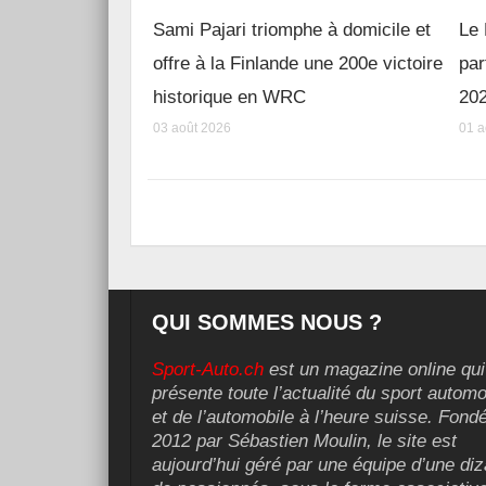
Sami Pajari triomphe à domicile et
Le 
offre à la Finlande une 200e victoire
par
historique en WRC
20
03 août 2026
01 a
QUI SOMMES NOUS ?
Sport-Auto.ch
est un magazine online qui
présente toute l’actualité du sport automo
et de l’automobile à l’heure suisse. Fond
2012 par Sébastien Moulin, le site est
aujourd’hui géré par une équipe d’une diz