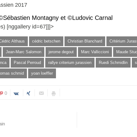
assien 2017
 ©Sébastien Montagny et ©Ludovic Carnal
s) [nggallery id=67]]]>
Cédric Althaus
cédric betschen
Christian Blanchard
Critérium Juras
Jean-Marc Salomon
jerome degout
Marc Valliccioni
Maude Stud
anca
Pascal Perroud
rallye criterium jurassien
Ruedi Schmidlin
s
homas schmid
yoan loeffler
0
ain