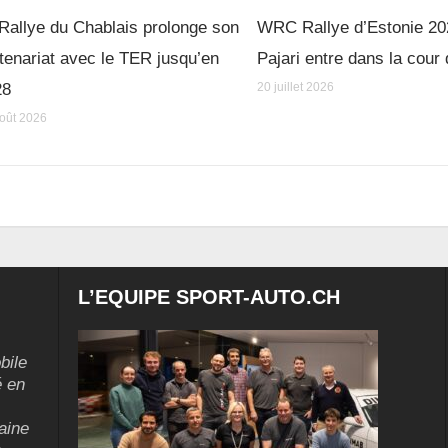
Rallye du Chablais prolonge son
WRC Rallye d’Estonie 20
tenariat avec le TER jusqu’en
Pajari entre dans la cour
28
20 juillet 2026
oût 2026
L’EQUIPE SPORT-AUTO.CH
bile
é en
aine