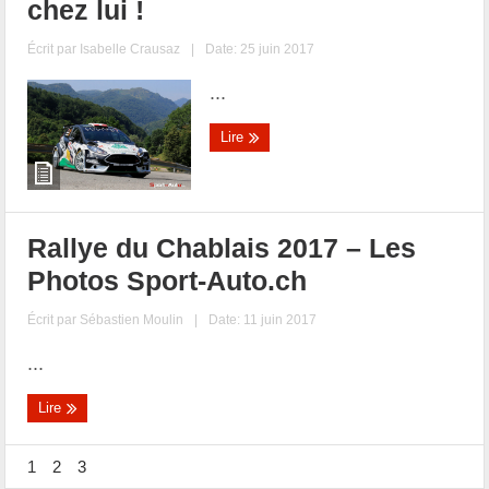
chez lui !
Écrit par
Isabelle Crausaz
|
Date: 25 juin 2017
...
Lire
Rallye du Chablais 2017 – Les
Photos Sport-Auto.ch
Écrit par
Sébastien Moulin
|
Date: 11 juin 2017
...
Lire
1
2
3