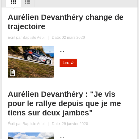
Aurélien Devanthéry change de
trajectoire
Écrit par
Baptiste Aebi
|
Date: 02 mars 2020
...
Lire
Aurélien Devanthéry : "Je vis
pour le rallye depuis que je me
tiens sur deux jambes"
Écrit par
Baptiste Aebi
|
Date: 29 janvier 2020
...