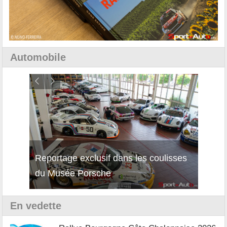
Automobile
Reportage exclusif dans les coulisses
Décou
du Musée Porsche
12Cil
En vedette