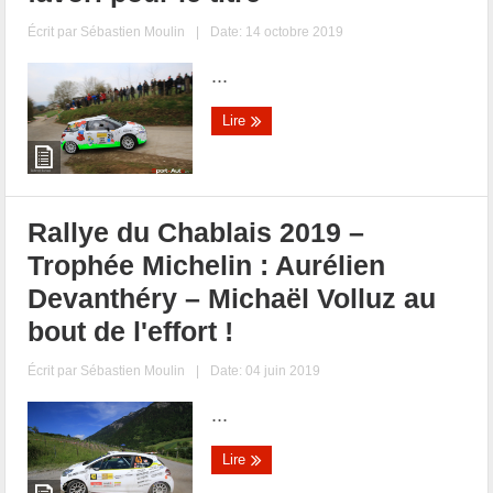
Écrit par
Sébastien Moulin
|
Date: 14 octobre 2019
...
Lire
Rallye du Chablais 2019 –
Trophée Michelin : Aurélien
Devanthéry – Michaël Volluz au
bout de l'effort !
Écrit par
Sébastien Moulin
|
Date: 04 juin 2019
...
Lire