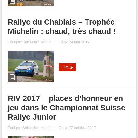
Rallye du Chablais – Trophée
Michelin : chaud, très chaud !
Écrit par
Sébastien Moulin
|
Date: 29 mai 2019
...
Lire
RIV 2017 – places d'honneur en
jeu dans le Championnat Suisse
Rallye Junior
Écrit par
Sébastien Moulin
|
Date: 27 octobre 2017