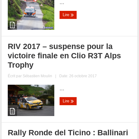
...
Lire
RIV 2017 – suspense pour la
victoire finale en Clio R3T Alps
Trophy
Écrit par
Sébastien Moulin
|
Date: 26 octobre 2017
...
Lire
Rally Ronde del Ticino : Ballinari