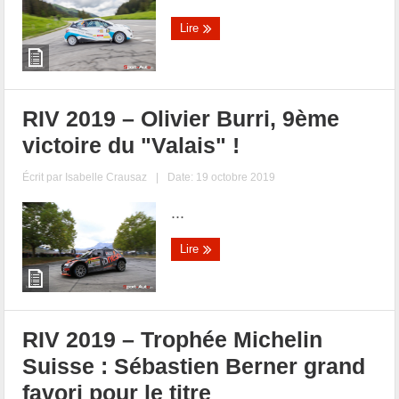
Lire
RIV 2019 – Olivier Burri, 9ème
victoire du "Valais" !
Écrit par
Isabelle Crausaz
|
Date: 19 octobre 2019
...
Lire
RIV 2019 – Trophée Michelin
Suisse : Sébastien Berner grand
favori pour le titre