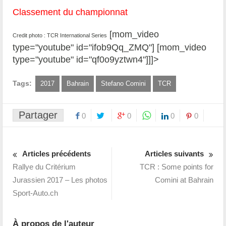
Classement du championnat
[mom_video
Credit photo : TCR International Series
type="youtube" id="ifob9Qq_ZMQ"] [mom_video
type="youtube" id="qf0o9yztwn4"]]]>
Tags:
2017
Bahrain
Stefano Comini
TCR
Partager
0
0
0
0
Articles précédents
Articles suivants
Rallye du Critérium
TCR : Some points for
Jurassien 2017 – Les photos
Comini at Bahrain
Sport-Auto.ch
À propos de l'auteur