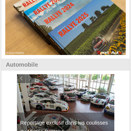
Automobile
Reportage exclusif dans les coulisses
Découverte de la nouvelle Ferrari
Essai