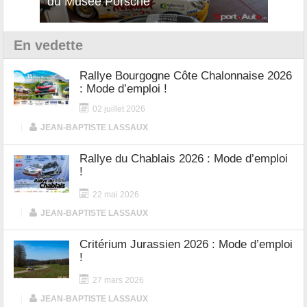
du Musée Porsche
12Cilindri Manuale
Shift
En vedette
Rallye Bourgogne Côte Chalonnaise 2026
: Mode d’emploi !
02 juillet 2026
|
JEAN-BAPTISTE LASSAUX
Rallye du Chablais 2026 : Mode d’emploi
!
22 mai 2026
|
JEAN-BAPTISTE LASSAUX
Critérium Jurassien 2026 : Mode d’emploi
!
27 mars 2026
|
JEAN-BAPTISTE LASSAUX