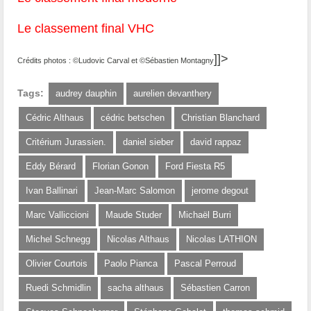
Le classement final VHC
]]>
Crédits photos : ©Ludovic Carval et ©Sébastien Montagny
Tags:
audrey dauphin
aurelien devanthery
Cédric Althaus
cédric betschen
Christian Blanchard
Critérium Jurassien.
daniel sieber
david rappaz
Eddy Bérard
Florian Gonon
Ford Fiesta R5
Ivan Ballinari
Jean-Marc Salomon
jerome degout
Marc Valliccioni
Maude Studer
Michaël Burri
Michel Schnegg
Nicolas Althaus
Nicolas LATHION
Olivier Courtois
Paolo Pianca
Pascal Perroud
Ruedi Schmidlin
sacha althaus
Sébastien Carron