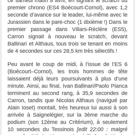
ce samedi matin 8 avril, en signant le scratch du
premier chrono (ES4 Boécourt-Cornol), avec 1,2
seconde d’avance sur le leader, lui-même avec le
Jurassien dans le pare-choc (1 dixième !) Dans le
premier passage dans Villars-Réclère (ES5),
Carron signait à nouveau le scratch, devant
Ballinari et Althaus, tous trois se tenant en moins
de 4 secondes sur ces 28,5 km très sélectifs !
Peu avant le coup de midi, à l’issue de l’ES 6
(Boécourt–Cornol), les trois hommes de tête
laissaient déjà leurs poursuivants à plus d’une
minute. Ainsi, au final, Ivan Ballinari/Paolo Pianca
terminent au second rang, à 35,9 secondes de
Carron, tandis que Nicolas Althaus (navigué par
Alain Ioset) montait, très heureux lui aussi à son
arrivée à Saignelégier, sur la 3ème marche du
podium (son 12ème au Critérium), à seulement
10 secondes du Tessinois
[edit 22:00 : malgré