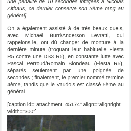
une pénalité de 10 secondes infligées à Nicolas
Althaus, ce dernier conserve son 3ème rang au
général]
On a également assisté à de très beaux duels,
avec Michaël Burri/Anderson Levratti, qui
rappelons-le, ont dû changer de monture à la
dernière minute (troquant leur habituelle Fiesta
R5 contre une DS3 R5), en constante lutte avec
Pascal Perroud/Romain Blondeau (Fiesta R5),
séparés seulement par une poignée de
secondes ; finalement, le premier nommé termine
4ème, tandis que le Vaudois est classé 5ème au
général.
[caption id="attachment_45174" align="alignright"
width="300"]