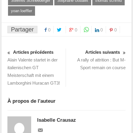
Steeves Schneeberger
Stéphane Gobalet
thomas schmid
yoan loeffler
Partager
0
0
0
0
Articles précédents
Articles suivants
Alain Valente startet in der
A rally of attrition : But M-
italienischen GT
Sport remain on course
Meisterschaft mit einem
Lamborghini Huracan GT3!
À propos de l'auteur
Isabelle Crausaz