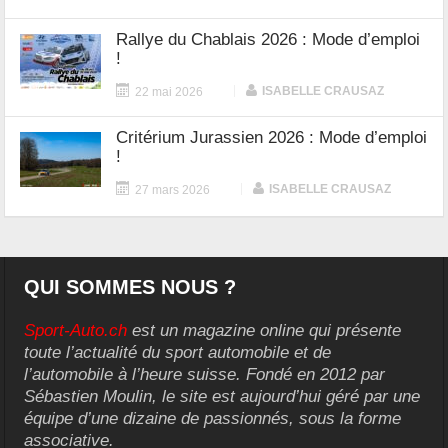
Rallye du Chablais 2026 : Mode d’emploi
!
|
ISABELLE CRAUSAZ
22 mai 2026
Critérium Jurassien 2026 : Mode d’emploi
!
|
ISABELLE CRAUSAZ
27 mars 2026
QUI SOMMES NOUS ?
Sport-Auto.ch
est un magazine online qui présente
toute l’actualité du sport automobile et de
l’automobile à l’heure suisse. Fondé en 2012 par
Sébastien Moulin, le site est aujourd’hui géré par une
équipe d’une dizaine de passionnés, sous la forme
associative.