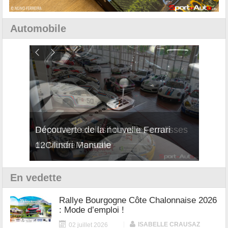
Automobile
isses
Découverte de la nouvelle Ferrari
Essai
12Cilindri Manuale
Shift
En vedette
Rallye Bourgogne Côte Chalonnaise 2026
: Mode d’emploi !
|
ISABELLE CRAUSAZ
02 juillet 2026