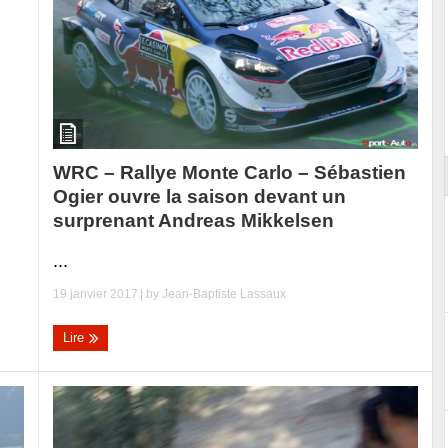
Essai – Morgan Supersport
WRC – Rallye Monte Carlo – Sébastien
Ogier ouvre la saison devant un
surprenant Andreas Mikkelsen
...
19 janvier 2017
| by
Jean-Baptiste Lassaux
Lire