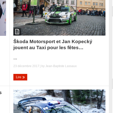
Škoda Motorsport et Jan Kopecký
jouent au Taxi pour les fêtes…
...
23 décembre 2017
| by
Jean-Baptiste Lassaux
Lire
s