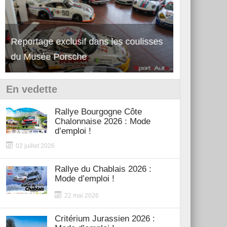
Reportage exclusif dans les coulisses
Découverte 
du Musée Porsche
12Cilindri 
En vedette
Rallye Bourgogne Côte
Chalonnaise 2026 : Mode
d’emploi !
02 juillet 2026
Rallye du Chablais 2026 :
Mode d’emploi !
22 mai 2026
Critérium Jurassien 2026 :