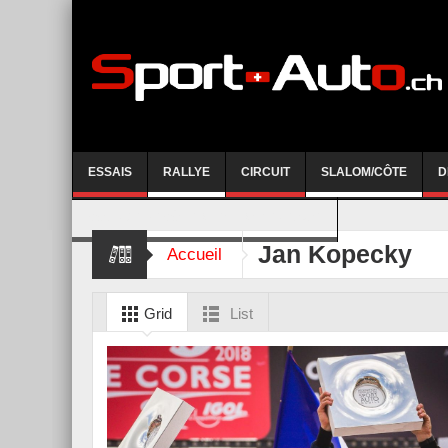
ESSAIS
RALLYE
CIRCUIT
SLALOM/CÔTE
D
COURSE DE CÔTE AYENT-ANZERE 2026
Jan Kopecky
Accueil
Grid
List