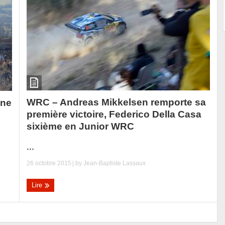
WRC – Andreas Mikkelsen remporte sa
une
première victoire, Federico Della Casa
sixième en Junior WRC
...
26 octobre 2015
| by
Jean-Baptiste Lassaux
Lire