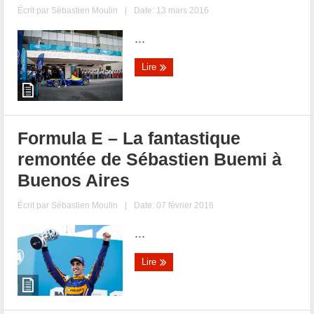
Écrit par
Sébastien Moulin
|
Date: 13 mars 2016
...
Lire
Formula E – La fantastique
remontée de Sébastien Buemi à
Buenos Aires
Écrit par
Sébastien Moulin
|
Date: 07 février 2016
...
Lire