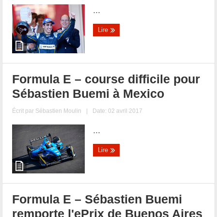
...
Lire
Formula E – course difficile pour
Sébastien Buemi à Mexico
Écrit par
Sébastien Moulin
|
Date: 02 avril 2017
...
Lire
Formula E – Sébastien Buemi
remporte l'ePrix de Buenos Aires