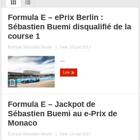
Formula E – ePrix Berlin :
Sébastien Buemi disqualifié de la
course 1
Écrit par
Sébastien Moulin
|
Date: 10 juin 2017
...
Lire
Formula E – Jackpot de
Sébastien Buemi au e-Prix de
Monaco
Écrit par
Sébastien Moulin
|
Date: 14 mai 2017