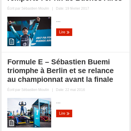
Écrit par
Sébastien Moulin
|
Date: 19 février 2017
...
Lire
Formule E – Sébastien Buemi
triomphe à Berlin et se relance
au championnat avant la finale
Écrit par
Sébastien Moulin
|
Date: 22 mai 2016
...
Lire