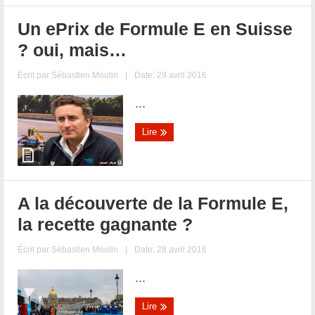
Un ePrix de Formule E en Suisse
? oui, mais…
Écrit par
Sébastien Moulin
|
Date: 29 avril 2016
...
Lire
A la découverte de la Formule E,
la recette gagnante ?
Écrit par
Sébastien Moulin
|
Date: 28 avril 2016
...
Lire