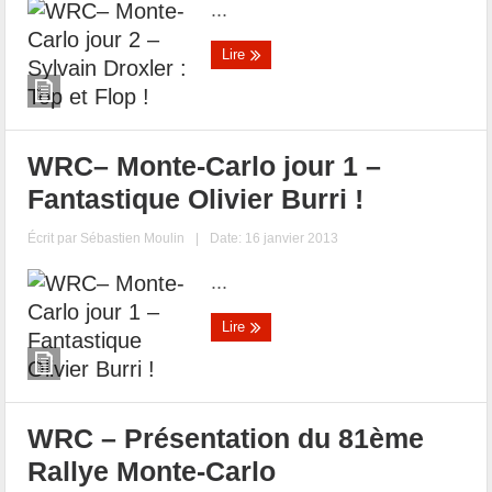
...
Lire
WRC– Monte-Carlo jour 1 –
Fantastique Olivier Burri !
Écrit par
Sébastien Moulin
|
Date: 16 janvier 2013
...
Lire
WRC – Présentation du 81ème
Rallye Monte-Carlo