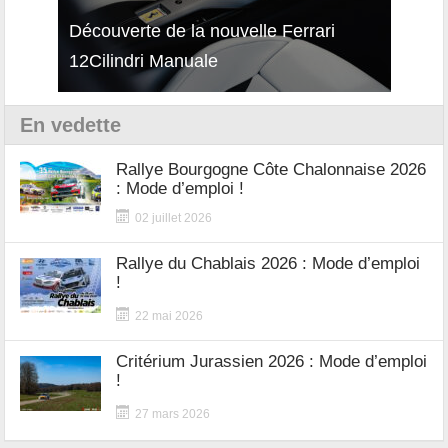
isses
Découverte de la nouvelle Ferrari
Essai
12Cilindri Manuale
Shift
En vedette
Rallye Bourgogne Côte Chalonnaise 2026
: Mode d’emploi !
02 juillet 2026
Rallye du Chablais 2026 : Mode d’emploi
!
22 mai 2026
Critérium Jurassien 2026 : Mode d’emploi
!
27 mars 2026