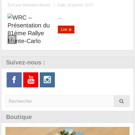
Écrit par
Sébastien Moulin
|
Date: 14 janvier 2013
...
Lire
Suivez-nous :
Boutique